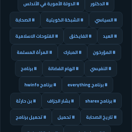
# الدكتور
# الدولة الأموية في الأندلس
# السياسي
# الشبكة الكويتية
# الصحابة
# العيد
# الفايكنق
# الفتوحات الاسلامية
# المؤرخون
# المبارك
# المرأة المسلمة
# النفيسي
# الهام الفضالة
# برنامج
# برنامج everything
# برنامج hwinfo
# برنامج sharex
# بشار الجزاف
# بن حارثة
# تاريخ الصحابة
# تحميل
# تحميل برنامج