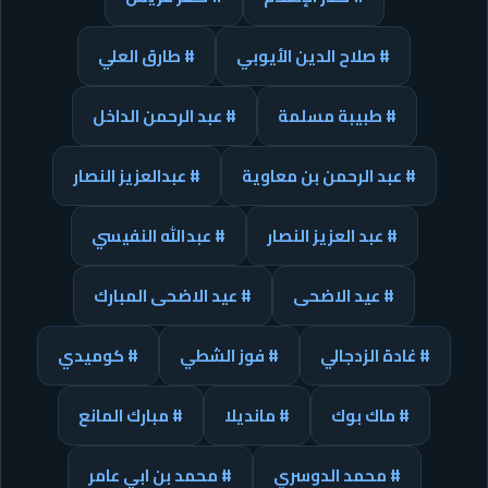
# صلاح الدين الأيوبي
# طارق العلي
# طبيبة مسلمة
# عبد الرحمن الداخل
# عبد الرحمن بن معاوية
# عبدالعزيز النصار
# عبد العزيز النصار
# عبدالله النفيسي
# عيد الاضحى
# عيد الاضحى المبارك
# غادة الزدجالي
# فوز الشطي
# كوميدي
# ماك بوك
# مانديلا
# مبارك المانع
# محمد الدوسري
# محمد بن ابي عامر