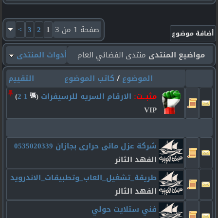
صفحة 1 من 3
1
2
3
>
مواضيع المنتدى
منتدى الفضائي العام
أدوات المنتدى
الموضوع
/
كاتب الموضوع
التقييم
مثبــت:
الارقام السريه للرسيفرات
‏
(
1
2
)
VIP
شركة عزل مائى حرارى بجازان 0535020339
الفهد الثائر
طريقة_تشغيل_العاب_وتطبيقات_الاندرويد
الفهد الثائر
فني ستلايت حولي