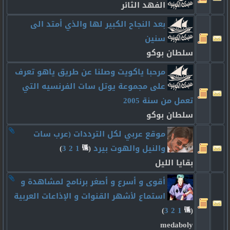
الفهد الثائر
بعد النجاح الكبير لها والذي أمتد الى
سنين
سلطان بوكو
مرحبا ياكويت وصلنا عن طريق ياهو تعرف
على مجموعة يوتل سات الفرنسيه التي
تعمل من سنة 2005
سلطان بوكو
موقع عربي لكل الترددات (عرب سات
والنيل والهوت بيرد
‏
(
1
2
3
)
بقايا الليل
أقوى و أسرع و أصغر برنامج لمشاهدة و
استماع لأشهر القنوات و الإذاعات العربية
)
3
2
1
(
medaboly