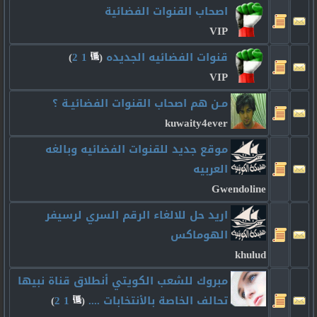
اصحاب القنوات الفضائية
VIP
قنوات الفضائيه الجديده
‏
(
1
2
)
VIP
مـن هم اصحاب القنوات الفضائيـة ؟
kuwaity4ever
موقع جديد للقنوات الفضائيه وبالغه
العربيه
Gwendoline
اريد حل للالغاء الرقم السري لرسيفر
الهوماكس
khulud
مبروك للشعب الكويتي أنطلاق قناة نبيها
تحالف الخاصة بالأنتخابات ....
‏
(
1
2
)