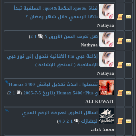
قناة &quot;الحكمة&quot; السلفية تبدأ
بثها الرسمي خلال شهر رمضان ؟
Nathyaa
هل تعرف السن الأزرق ؟
‏
(
1
2
)
Nathyaa
إذاعة دبي Fm الغنائية تتحول إلى نور دبي
الإسلامية ( تستحق الإشادة )
Nathyaa
تفضلوا : احدث تعديل لباتش Humax 5400
و Humax 5400+Plus بتاريخ 5-7-2005
‏
(
1
2
)
ALI-KUWAIT
اسهل الطرق لمعرفة الرقم السري
لجهازك
‏
(
1
2
3
4
)
محمد دياب