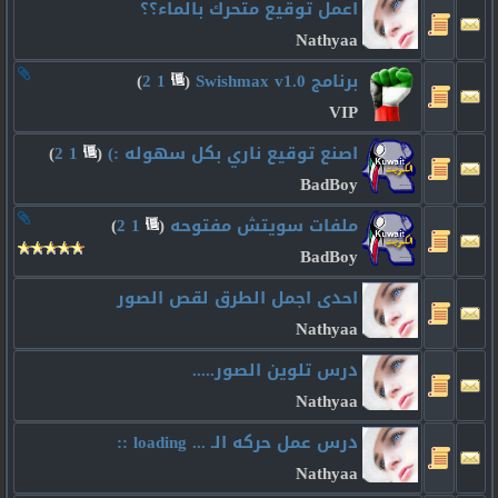
اعمل توقيع متحرك بالماء؟؟
Nathyaa
برنامج Swishmax v1.0
‏
(
1
2
)
VIP
اصنع توقيع ناري بكل سهوله :)
‏
(
1
2
)
BadBoy
ملفات سويتش مفتوحه
‏
(
1
2
)
BadBoy
احدى اجمل الطرق لقص الصور
Nathyaa
درس تلوين الصور.....
Nathyaa
درس عمل حركه الـ ... loading ::
Nathyaa