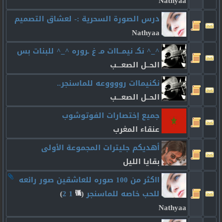
Nathyaa
درس الصورة السحرية :- لعشاق التصميم
Nathyaa
^_^ نكـ نيمــاات مـ غ ـروره ^_^ للبنات بس
الحــل الصعـــب
نكنيماات رووووعه للماسنجر..
الحــل الصعـــب
جميع إختصارات الفوتوشوب
عنقاء المغرب
أهديكم جليترات المجموعة الأولى
بقايا الليل
ااكثر من 100 صوره للعاشقين صور رائعه
للحب خاصه للماسنجر
‏
(
1
2
)
Nathyaa