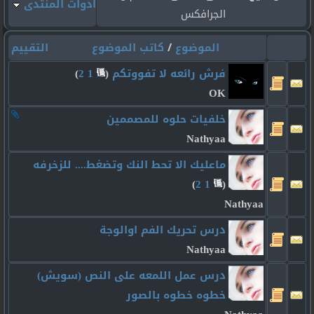
أدوات المنتدى
الجرافكس
الموضوع
/
كاتب الموضوع
التقييم
فرش رائعه لا تفووتكم
‏
(
1
2
)
OK
خلفيات حلوه للمصممين
Nathyaa
ماعليك الا تحط النك وتضغط.... للزخرفه
)
2
1
(
Nathyaa
درس تحريك الفم اوالوجة
Nathyaa
درس عمل اللمعه على النص (سويش)
خطوه خطوه بالصور