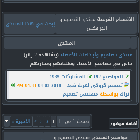
الأقسام الفرعية
منـتدى التصميم و
إبحث في هذا المنتدى
الجرافكس
المنتدى
منتدى تصاميم وأبـداعات الأعضاء
(يشاهده 2 زائر)
خاص في تصاميم الأعضاء وطلباتهم وتجاربهم
المواضيع 192
المشاركات 1935
تصميم كروكي لعربة فود
04-03-2018
04:31 PM
تراك
بواسطة
مهندس تصميم
صفحة 1 من 11
1
2
3
>
الأخيرة
»
مواضيع المنتدى
منـتدى التصميم و