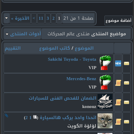
صفحة 1 من 21
1
2
3
11
>
الأخيرة
»
مواضيع المنتدى
منـتدى عالم المحركات
أدوات المنتدى
الموضوع
/
كاتب الموضوع
التقييم
Sakichi Toyoda - Toyota
VIP
Mercedes-Benz
VIP
الضمان للفحص الفنى للسيارات
konouz
اتحدا واحد يركب هالسيارة
‏
(
1
2
)
لؤلؤة الكويت