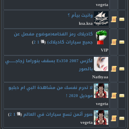
vegeta
وانيت بيأم ؟
ksa.ksa
كاديلاك رمز الفخامه(موضوع مفصل عن
جميع سيارات كاديلاك)
‏
(
1
2
)
VIP
لكزس Es350 2007 بسقف بنوراما زجاجـــــــي
بالصور
Nathyaa
لا تحرم نفسك من مشاهدة البي ام دبليو
موديل 2020 !
vegeta
صور أثمن تسع سيارات في العالم
‏
(
1
2
)
vegeta