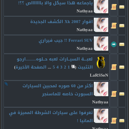
ياجماعه هذا سيكل والا باااااااص ؟؟!
Nathyaa
اقوار Xk 2007 الكشف الجديدة
Nathyaa
Ferrari SUV !! جيب فيراري
Nathyaa
لعبـــة السيــارات لعبه حــلوه.........ارجو
التثبيت
‏
(
1
2
3
4
5
...
الصفحة الأخيرة
)
LaRSSoN
اكثر من 60 صوره لمحبين السيارات
السبورت خاصه للماسنجر
Nathyaa
تعرفوا على سيارات الشرطة المميزة في
المانيا !
Nathyaa