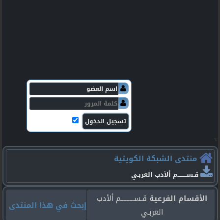
v
منتدى الشبكة الكويتية
قـســـــــــم ألأدب العربـي
الأقسام الفرعية
قـســـــــــم ألأدب
إبحث في هذا المنتدى
العربـي