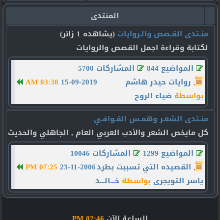
المنتدى
منـتدى القـصص والـروايات
(يشاهده 1 زائر)
لكتابة وقراءة اجمل القصص والروايات
المواضيع 844
المشاركات 5700
روايات حيدر هاشم
15-09-2019
03:38 AM
بواسطة
ضياء الروح
منـتدى الشعـر وهمـس القـوافـي
كل مايخص الشعر والأدب العربي العام , الجاهلي والحديث
المواضيع 1299
المشاركات 10046
القصيده التي تسببت بطرد
23-11-2006
07:25 PM
ياسر التويجرى
بواسطة
خـــالـــد
الساعة الآن
02:46 PM