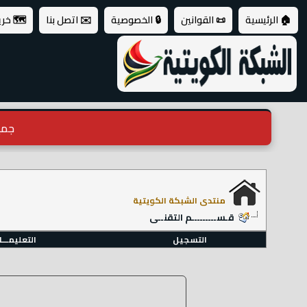
🏠 الرئيسية
📜 القوانين
🔒 الخصوصية
✉️ اتصل بنا
🗺️ خر
جميع ال
منتدى الشبكة الكويتية
قـســـــــــم التقنــى
التسجيل
التعليمـــ