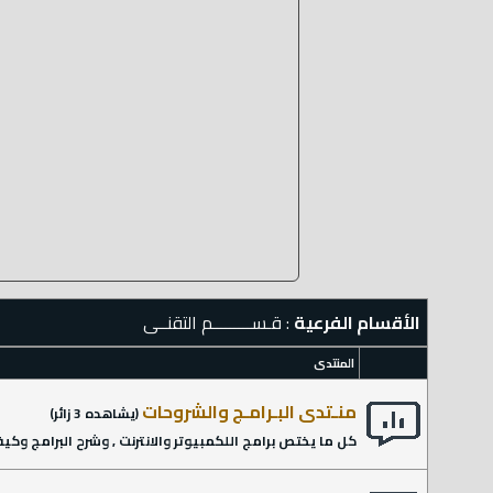
الأقسام الفرعية
: قـســـــــــم التقنــى
المنتدى
منـتدى البـرامـج والشروحات
(يشاهده 3 زائر)
كل ما يختص برامج اللكمبيوتر والانترنت , وشرح البرامج وكي