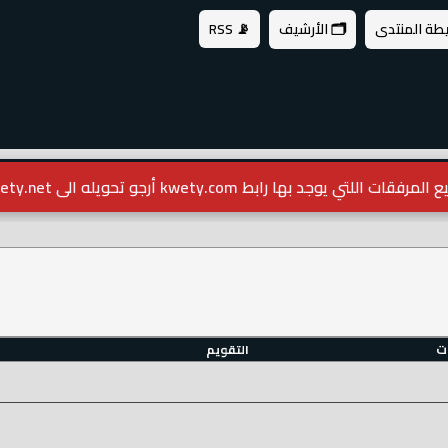
يطة المنتدى
🗂️ الأرشيف
📡 RSS
مرفقات اللتي يوجد بها رابط kwety.com أرجو تحويله الى kwety.net
ات
التقويم