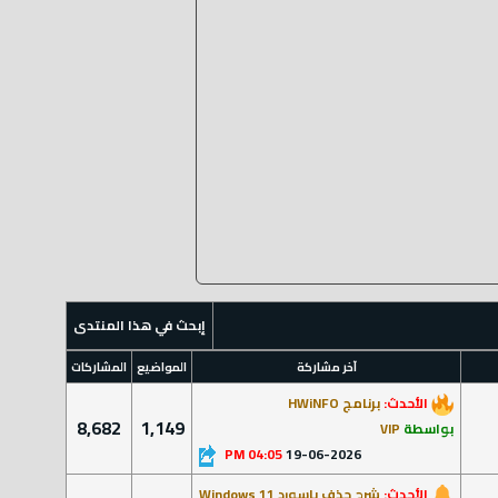
إبحث في هذا المنتدى
آخر مشاركة
المواضيع
المشاركات
الأحدث:
برنامج HWiNFO
8,682
1,149
بواسطة
VIP
04:05 PM
19-06-2026
الأحدث:
شرح حذف باسورد Windows 11