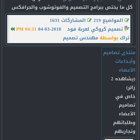
كل ما يختص ببرامج التصميم والفوتوشوب والجرافكس
المواضيع 219
المشاركات 1631
تصميم كروكي لعربة فود
04-03-2018
04:31 PM
تراك
بواسطة
مهندس تصميم
منتدى تصاميم
وأبـداعات
الأعضاء
(يشاهده 2
زائر)
خاص في
تصاميم
الأعضاء
وطلباتهم
وتجاربهم