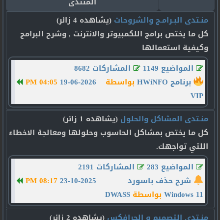
المنتدى
منـتدى البـرامـج والشروحات
(يشاهده 4 زائر)
كل ما يختص برامج اللكمبيوتر والانترنت , وشرح البرامج
وكيفية استعمالها
المواضيع 1149
المشاركات 8682
برنامج HWiNFO
بواسطة
19-06-2026
04:05 PM
VIP
منـتدى المشاكل والحلول
(يشاهده 1 زائر)
كل ما يختص بمشاكل الحاسوب وحلولها ومعالجة الاخطاء
اللتي تواجهك.
المواضيع 283
المشاركات 2191
شرح حذف باسورد
23-10-2025
08:17 PM
Windows 11
بواسطة
DWASS
منـتدى التصميم و الجرافكس
(يشاهده 2 زائر)