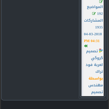
المواضيع
192
المشاركات
1935
04-03-2018
04:31 PM
تصميم
كروكي
لعربة فود
تراك
بواسطة
مهندس
تصميم