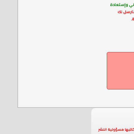
وني وإستعادة
سترسل لك
.
اتبها مسؤولية النشر