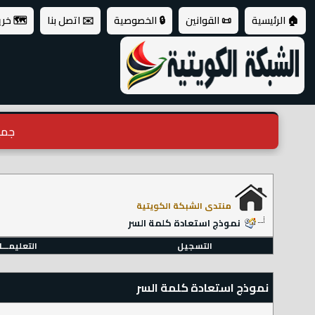
🏠 الرئيسية
📜 القوانين
🔒 الخصوصية
✉️ اتصل بنا
🗺️ خر
جميع ال
منتدى الشبكة الكويتية
نموذج استعادة كلمة السر
التسجيل
التعليمـــ
نموذج استعادة كلمة السر