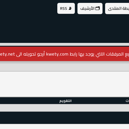
يطة المنتدى
🗂️ الأرشيف
📡 RSS
مرفقات اللتي يوجد بها رابط kwety.com أرجو تحويله الى kwety.net
ات
التقويم