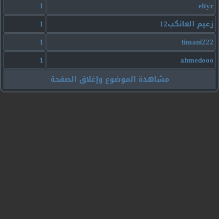
1
eltyr
زعيم العانكب12
1
1
timani222
1
ahmedooo
مشاهدة الموضوع وإغلاق الصفحة