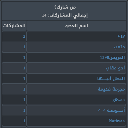
من شارك؟
إجمالي المشاركات: 14
اسم العضو
المشاركات
2
VIP
متعب
1
الحريش1398
1
أخو عقاب
1
البطل أبيــــها
1
مجرمة قديمة
1
1
g6waa
أنـــــوسـه ^_^
1
1
Nathyaa