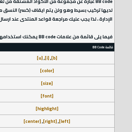
الإدارة ، لذا يجب عليك مراجعة قواعد المنتدى عند ارسال
فيما يلى قائمة من علامات BB code يمكنك استخدامها لتهيئة رسائلك.
قائمة BB Code
[u]
,
[i]
,
[b]
[color]
[size]
[font]
[highlight]
[center]
,
[right]
,
[left]