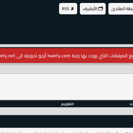
يطة المنتدى
🗂️ الأرشيف
📡 RSS
مرفقات اللتي يوجد بها رابط kwety.com أرجو تحويله الى kwety.net
ات
التقويم