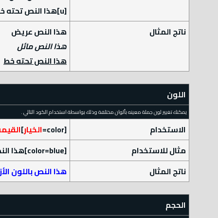
[u]هذا النص تحته خط[/u]
ناتج المثال
هذا النص عريض
هذا النص مائل
هذا النص تحته خط
اللون
يمكنك تغيير لون جملة معينه بألوان مختلفة وذلك بواسطة استخدام الكود التالي .
الاستخدام
[color=
الخيار
]
القيمة
مثال للاستخدام
[color=blue]هذا النص باللون الأزرق[/color]
ناتج المثال
هذا النص باللون الأز
الحجم