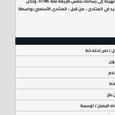
BB code عبارة عن مجموعة من الأكواد المشتقة من لغة (html) والتي تكون قد تعرفت عليها من قبل .تسمح لك باضافة تهيئة إلى رسائلك بنفس طريقة لغة HTML ، ولكن
و ولن يتم ايقاف (كسر) النسق من الصفحات التي تشاهدها. القدرة على استخدام BB code هو تحديد في المنتدى - من قبل - المنتدى الأساسي بواسطة
ل / نص تحته خط
لون
حجم
خط
بارز
تجاه اليمين / توسيط