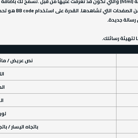
لديها تركيب بسيط وه
 رسالة جديدة.
نص عريض / مائ
ال
ال
ال
لون 
باتجاه اليسار / با