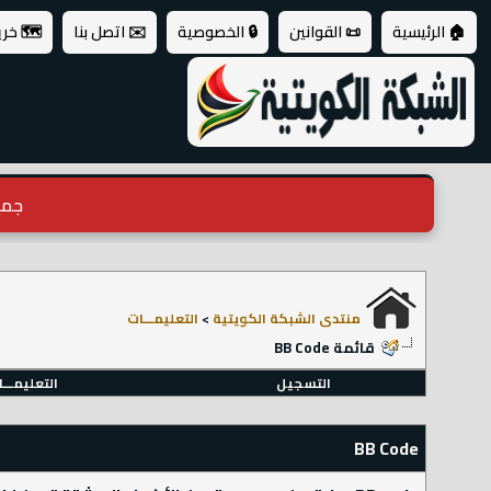
🏠 الرئيسية
📜 القوانين
🔒 الخصوصية
✉️ اتصل بنا
🗺️ خر
جميع ال
منتدى الشبكة الكويتية
>
التعليمـــات
قائمة BB Code
التسجيل
التعليمـــ
BB Code