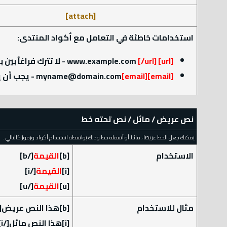
[attach]
استخدامات خاطئة في التعامل مع أكواد المنتدى:
[url]
www.example.com
[/url]
- لا تترك فراغآ بين
[email]
[email]
myname@domain.com
- يجب أن ي
نص عريض / مائل / نص تحته خط
يمكنك جعل الخط عريضآ ، مائلاً أو أسفله خط وذلك بواسطة استخدام أكواد ورموز كالتالي .
الاستخدام
[b]
القيمة
[/b]
[i]
القيمة
[/i]
[u]
القيمة
[/u]
مثال للاستخدام
[b]هذا النص عريض[/b]
[i]هذا النص مائل[/i]