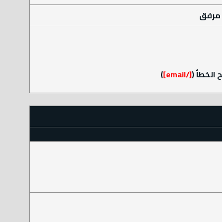
مرفق
الخطأ (
[/email]
)