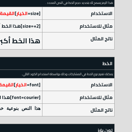
هذا الرمز يسمح لك بتحديد حجم الخط في النص المحدد .
الاستخدام
[size=
الخيار
]
القيمة
مثال للاستخدام
[size=+2]هذا الخط أكبر بمرتين عن الخط العادي[/size]
ناتج المثال
هذا الخط أكبر
الخط
يمكنك تغيير نوع الخط في المشاركات وذلك بواسطة استخدام الكود التالي .
الاستخدام
[font=
الخيار
]
القيمة
مثال للاستخدام
[font=courier]هذا النص بنوعية خط courier[/font]
ناتج المثال
هذا النص بنوعية خط rier
لون بارز