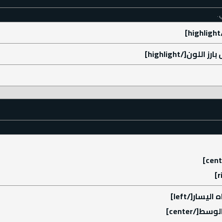
 .
[/