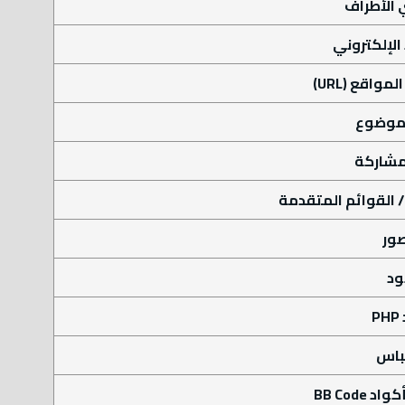
الأطراف
 الإلكتروني
مواقع (URL)
لموضوع
لمشاركة
 / القوائم المتقدمة
صور
ود
P
باس
BB Code