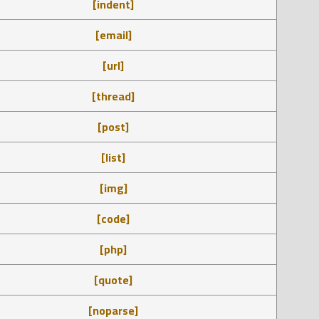
[indent]
[email]
[url]
[thread]
[post]
[list]
[img]
[code]
[php]
[quote]
[noparse]