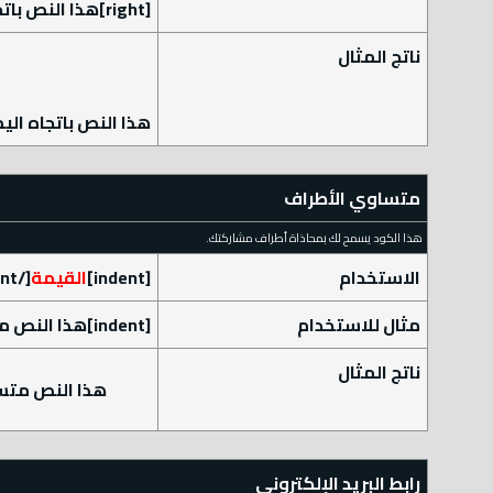
[right]هذا النص باتجاه اليمين[/right]
ناتج المثال
هذا النص باتجاه الي
متساوي الأطراف
هذا الكود يسمح لك بمحاذاة أطراف مشاركتك.
الاستخدام
[indent]
القيمة
[/indent]
مثال للاستخدام
[indent]هذا النص متساوي الأطراف[/indent]
ناتج المثال
هذا النص متس
رابط البريد الإلكتروني