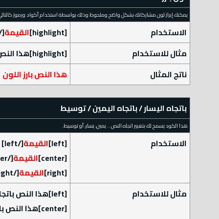
يمكنك إبراز لون مشاركاتك بشكل واضح وملحوظ وذلك بواسطة استخدام أكواد ورموز كالتالي
الاستخدام
[highlight]
القيمة
highlight]
مثال للاستخدام
[highlight]هذا النص بارز اللون[/highlight]
ناتج المثال
هذا النص بارز اللون
باتجاه اليسار / باتجاه اليمين / توسيط
هذا الكود يسمح لك بتغيير اتجاه النص .. يمين، يسار، أو توسيط.
الاستخدام
[left]
القيمة
[/left]
[center]
القيمة
[/center]
[right]
القيمة
[/right]
مثال للاستخدام
[left]هذا النص باتجاه اليسار[/left]
[center]هذا النص بالوسط[/center]