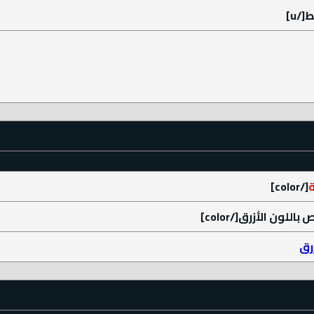
[/color]
رق