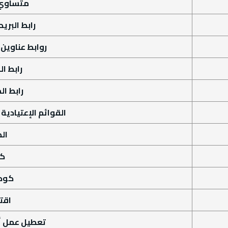
متساوي 
رابط البريد
روابط عناوين ال
رابط ا
رابط ا
القوائم الإعتيادية
ال
ك
كود HP
اقت
تعطيل عمل أكواد 