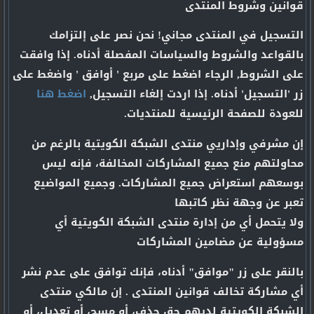
قوانين وشروط المنتدى
التسجيل في المنتدى مجاني! نحن نصر على إلتزامك
بالقواعد والشروط والسياسات المفصلة أدناه. إذا وافقت
على الشروط, الرجاء اضغط على مربع ' أوافق ' واضغط على
زر 'التسجيل' أدناه. إذا اردت إلغاء التسجيل,
اضغط هنا
للعودة للصفحة الرئيسية للمنتديات.
إن مشرفي وإداريي منتدى الشبكة الكويتية بالرغم من
محاولتهم منع جميع المشاركات المخالفة، فإنه ليس
بوسعهم استعراض جميع المشاركات. وجميع المواضيع
تعبر عن وجهة نظر كاتبها
ولا يتحمل أي من إدارة منتدى الشبكة الكويتية أي
مسؤولية عن مضامين المشاركات
بالنقر على زر "موافق" أدناه، فإنك توافق على عدم نشر
أي مشاركة تخالف قوانين المنتدى . إن مالكي منتدى
الشبكة الكويتية لديهم حق حذف، أو مسح، أو تعديل، أو