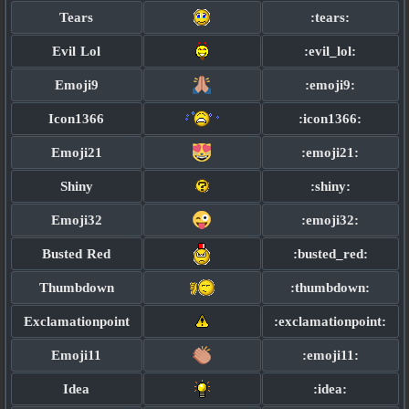
Tears
:tears:
Evil Lol
:evil_lol:
Emoji9
:emoji9:
Icon1366
:icon1366:
Emoji21
:emoji21:
Shiny
:shiny:
Emoji32
:emoji32:
Busted Red
:busted_red:
Thumbdown
:thumbdown:
Exclamationpoint
:exclamationpoint:
Emoji11
:emoji11:
Idea
:idea: