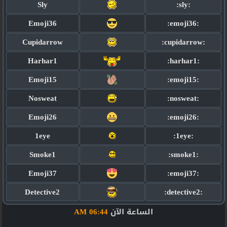
Sly
:sly:
Emoji36
:emoji36:
Cupidarrow
:cupidarrow:
Harhar1
:harhar1:
Emoji15
:emoji15:
Nosweat
:nosweat:
Emoji26
:emoji26:
1eye
:1eye:
Smoke1
:smoke1:
Emoji37
:emoji37:
Detective2
:detective2:
الساعة الآن
06:44 AM