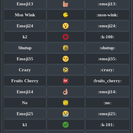
Emoji13
:emoji13:
Msn Wink
:msn-wink:
Emoji24
:emoji24:
k2
:k-100:
Shutup
:shutup:
Emoji35
:emoji35:
Crazy
:crazy:
Fruits Cherry
:fruits_cherry:
Emoji14
:emoji14:
No
:no:
Emoji25
:emoji25:
k1
:k-101: