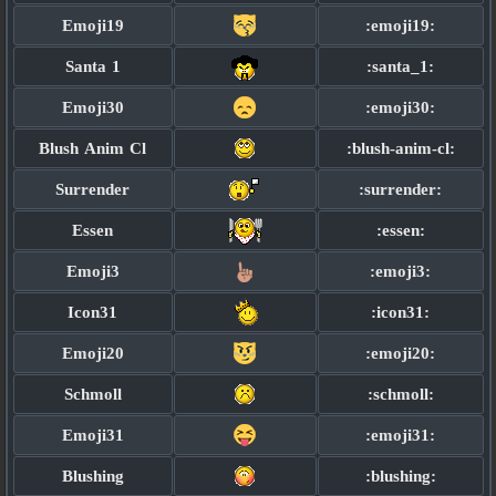
Emoji19
:emoji19:
Santa 1
:santa_1:
Emoji30
:emoji30:
Blush Anim Cl
:blush-anim-cl:
Surrender
:surrender:
Essen
:essen:
Emoji3
:emoji3:
Icon31
:icon31:
Emoji20
:emoji20:
Schmoll
:schmoll:
Emoji31
:emoji31:
Blushing
:blushing: