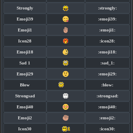
Strongly
:strongly:
Emoji39
:emoji39:
Emoji1
:emoji1:
Icon28
:icon28:
Emoji18
:emoji18:
Sad 1
:sad_1:
Emoji29
:emoji29:
Blow
:blow:
Strongsad
:strongsad:
Emoji40
:emoji40:
Emoji2
:emoji2:
Icon30
:icon30: