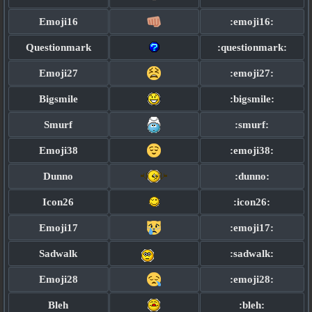
Emoji16
:emoji16:
Questionmark
:questionmark:
Emoji27
:emoji27:
Bigsmile
:bigsmile:
Smurf
:smurf:
Emoji38
:emoji38:
Dunno
:dunno:
Icon26
:icon26:
Emoji17
:emoji17:
Sadwalk
:sadwalk:
Emoji28
:emoji28:
Bleh
:bleh: