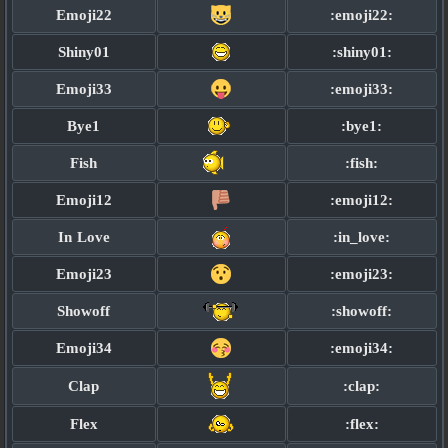
Emoji22
:emoji22:
Shiny01
:shiny01:
Emoji33
:emoji33:
Bye1
:bye1:
Fish
:fish:
Emoji12
:emoji12:
In Love
:in_love:
Emoji23
:emoji23:
Showoff
:showoff:
Emoji34
:emoji34:
Clap
:clap:
Flex
:flex: