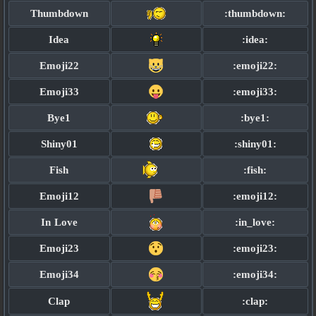
Thumbdown
:thumbdown:
Idea
:idea:
Emoji22
:emoji22:
Emoji33
:emoji33:
Bye1
:bye1:
Shiny01
:shiny01:
Fish
:fish:
Emoji12
:emoji12:
In Love
:in_love:
Emoji23
:emoji23:
Emoji34
:emoji34:
Clap
:clap: