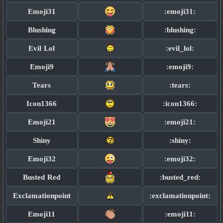
Emoji31
:emoji31:
Blushing
:blushing:
Evil Lol
:evil_lol:
Emoji9
:emoji9:
Tears
:tears:
Icon1366
:icon1366:
Emoji21
:emoji21:
Shiny
:shiny:
Emoji32
:emoji32:
Busted Red
:busted_red:
Exclamationpoint
:exclamationpoint:
Emoji11
:emoji11: