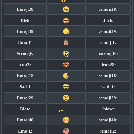
Emoji28
:emoji28:
Bleh
:bleh:
Emoji39
:emoji39:
Emoji1
:emoji1:
Strongly
:strongly:
Icon28
:icon28:
Emoji18
:emoji18:
Sad 1
:sad_1:
Emoji29
:emoji29:
Blow
:blow:
Emoji40
:emoji40:
Emoji2
:emoji2: