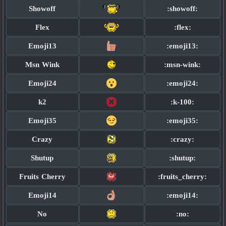
Showoff
:showoff:
Flex
:flex:
Emoji13
:emoji13:
Msn Wink
:msn-wink:
Emoji24
:emoji24:
k2
:k-100:
Emoji35
:emoji35:
Crazy
:crazy:
Shutup
:shutup:
Fruits Cherry
:fruits_cherry:
Emoji14
:emoji14:
No
:no: