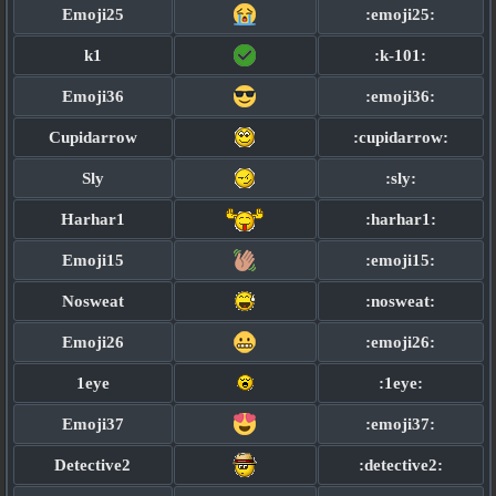
Emoji25
:emoji25:
k1
:k-101:
Emoji36
:emoji36:
Cupidarrow
:cupidarrow:
Sly
:sly:
Harhar1
:harhar1:
Emoji15
:emoji15:
Nosweat
:nosweat:
Emoji26
:emoji26:
1eye
:1eye:
Emoji37
:emoji37:
Detective2
:detective2: