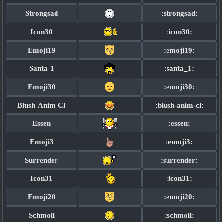
Strongsad
:strongsad:
Icon30
:icon30:
Emoji19
:emoji19:
Santa 1
:santa_1:
Emoji30
:emoji30:
Blush Anim Cl
:blush-anim-cl:
Essen
:essen:
Emoji3
:emoji3:
Surrender
:surrender:
Icon31
:icon31:
Emoji20
:emoji20:
Schmoll
:schmoll: