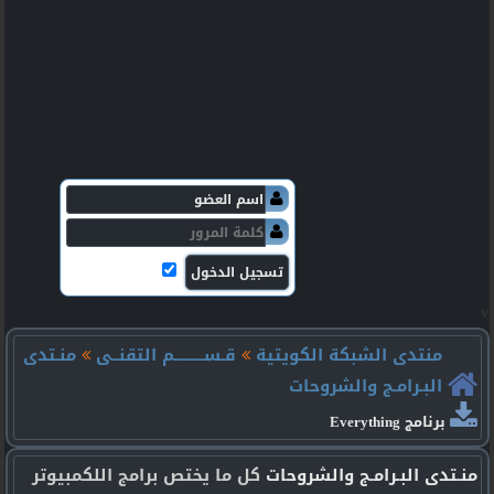
v
منتدى الشبكة الكويتية
قـســـــــــم التقنــى
منـتدى
البـرامـج والشروحات
برنامج Everything
منـتدى البـرامـج والشروحات
كل ما يختص برامج اللكمبيوتر