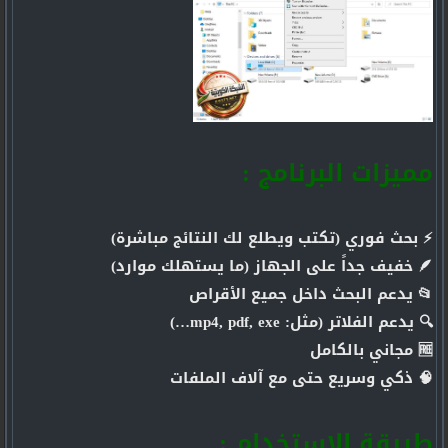
مميزات البرنامج :
⚡ بحث فوري (تكتب ويطلع لك النتائج مباشرة)
🪶 خفيف جداً على الجهاز (ما يستهلك موارد)
📂 يدعم البحث داخل جميع الأقراص
🔍 يدعم الفلاتر (مثل: mp4, pdf, exe…)
🆓 مجاني بالكامل
🧠 ذكي وسريع حتى مع آلاف الملفات
طريقة الاستخدام :