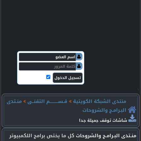
v
منتدى الشبكة الكويتية
قـســـــــــم التقنــى
منـتدى
البـرامـج والشروحات
شاشات توقف جميلة جدا
منـتدى البـرامـج والشروحات
كل ما يختص برامج اللكمبيوتر