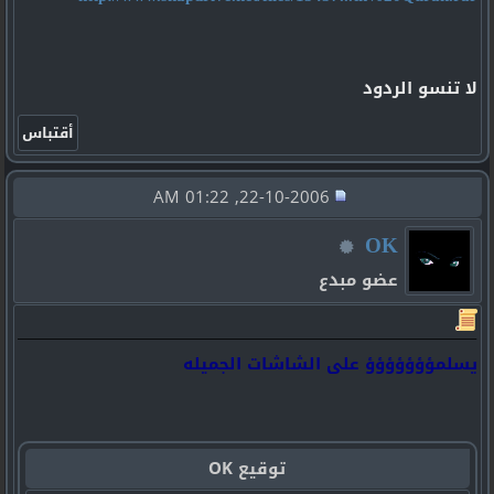
لا تنسو الردود
22-10-2006, 01:22 AM
OK
عضو مبدع
يسلمؤؤؤؤؤؤؤ على الشاشات الجميله
توقيع OK