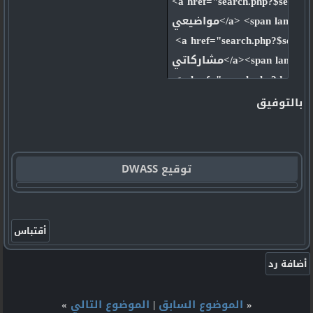
<a href="search.php?$sessio
مواضيعي</a> <span lang="ar-sa">|</span>&nbsp;

 <a href="search.php?$sessi
مشاركاتي</a><span lang="ar-sa">&nbsp; |&nbsp; </font></span> 

 <a href="search.php?do=proc
 مواضيع لم يتم الرد عليها</span></a> 

بالتوفيق
توقيع DWASS
«
الموضوع السابق
|
الموضوع التالي
»