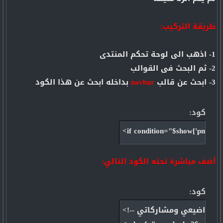
طريقة التركيب:
1- اذهب الى لوحة تحكم المنتدى
2- ثم البحث فى القوالب
3- ابحث عن قالب
navbar
بداخله ابحث عن هذا الكود
كود:
<if condition="$show['pmwar
أضف مباشرة تحته الكود التالي:
كود:
<!-- بداية كود مواضيعي ومشاركاتي -->
