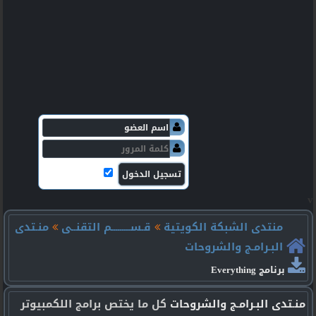
v
منتدى الشبكة الكويتية
قـســـــــــم التقنــى
منـتدى
البـرامـج والشروحات
برنامج Everything
منـتدى البـرامـج والشروحات
كل ما يختص برامج اللكمبيوتر