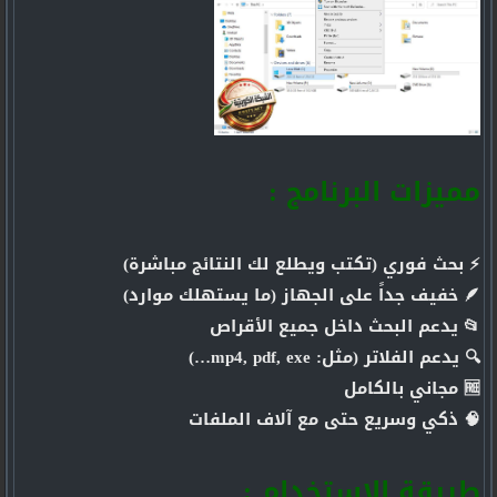
مميزات البرنامج :
⚡ بحث فوري (تكتب ويطلع لك النتائج مباشرة)
🪶 خفيف جداً على الجهاز (ما يستهلك موارد)
📂 يدعم البحث داخل جميع الأقراص
🔍 يدعم الفلاتر (مثل: mp4, pdf, exe…)
🆓 مجاني بالكامل
🧠 ذكي وسريع حتى مع آلاف الملفات
طريقة الاستخدام :