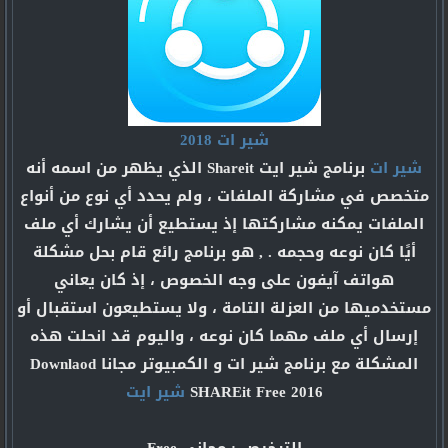
شير ات 2018
شير ات
برنامج شير ايت Shareit الذي يظهر من اسمه أنه
متخصص في مشاركة الملفات ، ولم يحدد أي نوع من أنواع
الملفات يمكنه مشاركتها إذ يستطيع أن يشارك أي ملف
أيًا كان نوعه وحجمه . , هو برنامج رائع قام بحل مشكلة
هواتف آيفون على وجه الخصوص ، إذ كان يعاني
مستخدميها من العزلة التامة ، ولا يستطيعون استقبال أو
إرسال أي ملف مهما كان نوعه ، واليوم قد انحلت هذه
المشكلة مع برنامج شير ات و الكمبيوتر مجانا Downlaod
SHAREit Free 2016
شير ايت
الترخيص : مجاني Free