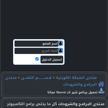
v
منتدى الشبكة الكويتية
قـســـــــــم التقنــى
منـتدى
البـرامـج والشروحات
تحميل برنامج شير ات Shareit مجانا
منـتدى البـرامـج والشروحات
كل ما يختص برامج اللكمبيوتر