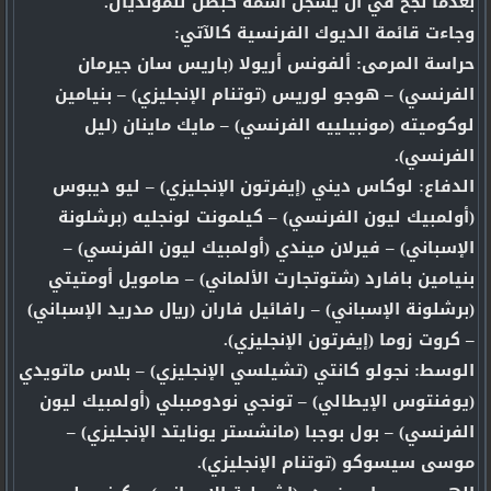
بعدما نجح في أن يسجل اسمه كبطل للمونديال.
وجاءت قائمة الديوك الفرنسية كالآتي:
حراسة المرمى: ألفونس أريولا (باريس سان جيرمان
الفرنسي) – هوجو لوريس (توتنام الإنجليزي) – بنيامين
لوكوميته (مونبيلييه الفرنسي) – مايك ماينان (ليل
الفرنسي).
الدفاع: لوكاس ديني (إيفرتون الإنجليزي) – ليو ديبوس
(أولمبيك ليون الفرنسي) – كيلمونت لونجليه (برشلونة
الإسباني) – فيرلان ميندي (أولمبيك ليون الفرنسي) –
بنيامين بافارد (شتوتجارت الألماني) – صامويل أومتيتي
(برشلونة الإسباني) – رافائيل فاران (ريال مدريد الإسباني)
– كروت زوما (إيفرتون الإنجليزي).
الوسط: نجولو كانتي (تشيلسي الإنجليزي) – بلاس ماتويدي
(يوفنتوس الإيطالي) – تونجي نودومببلي (أولمبيك ليون
الفرنسي) – بول بوجبا (مانشستر يونايتد الإنجليزي) –
موسى سيسوكو (توتنام الإنجليزي).