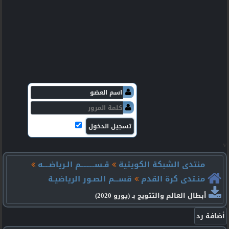
v
منتدى الشبكة الكويتية
قـســـــــــم الـرياضــــه
منـتدى كرة القدم
قســـم الصـور الرياضيـة
أبطال العالم والتتويج بـ (يورو 2020)