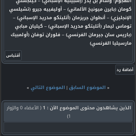
الهجوم: وسام بن يدر (إشبيلية الإسباني) – كينجسلي
كومان (بايرن ميونيخ الألماني) – أوليفييه جيرو (تشيلسي
الإنجليزي) – أنطوان جريزمان (أتليتكو مدريد الإسباني) –
توماس ليمار (أتليتكو مدريد الإسباني) – كيليان مبابي
(باريس سان جيرمان الفرنسي) – فلوران توفان (أولمبيك
مارسيليا الفرنسي)
«
الموضوع السابق
|
الموضوع التالي
»
الذين يشاهدون محتوى الموضوع الآن : 1
( الأعضاء 0 والزوار
1)