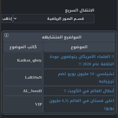
الانتقال السريع
المواضيع المتشابهه
الموضوع
كاتب الموضوع
!! العلماء الأمريكان يتوقعون عودة
KatKot_q8ety
الخلافة عام 2020 !!
تشيلسي: 54 مليون يورو لضم
LaRSSoN
تريزيغيه
أبطال العالم في الكويت !!
AL_3oooD
اغلى فستان في العالم (6,5 مليون
VIP
يورو)