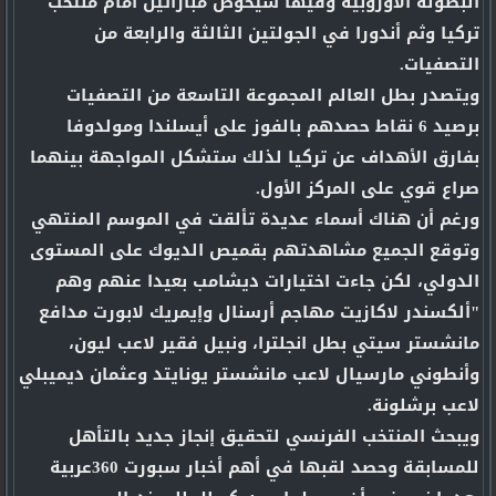
البطولة الأوروبية وفيها سيخوض مباراتين أمام منتخب
تركيا وثم أندورا في الجولتين الثالثة والرابعة من
التصفيات.
ويتصدر بطل العالم المجموعة التاسعة من التصفيات
برصيد 6 نقاط حصدهم بالفوز على أيسلندا ومولدوفا
بفارق الأهداف عن تركيا لذلك ستشكل المواجهة بينهما
صراع قوي على المركز الأول.
ورغم أن هناك أسماء عديدة تألقت في الموسم المنتهي
وتوقع الجميع مشاهدتهم بقميص الديوك على المستوى
الدولي، لكن جاءت اختيارات ديشامب بعيدا عنهم وهم
"ألكسندر لاكازيت مهاجم أرسنال وإيمريك لابورت مدافع
مانشستر سيتي بطل انجلترا، ونبيل فقير لاعب ليون،
وأنطوني مارسيال لاعب مانشستر يونايتد وعثمان ديميبلي
لاعب برشلونة.
ويبحث المنتخب الفرنسي لتحقيق إنجاز جديد بالتأهل
للمسابقة وحصد لقبها في أهم أخبار سبورت 360عربية