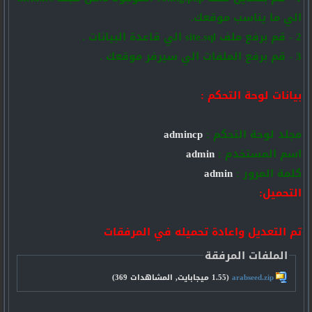
الي ما يناسب موقعك.
2 - قم برفع ملف site.sql الي قاعدة البيانات .
3 - قم برفع الملفات الي سيرفر موقعك .
بيانات لوحة التحكم :
مجلد لوحة التحكم :
admincp
اسم المستخدم :
admin
كلمة المرور :
admin
التحميل:
تم التعديل واعادة تحميله في المرفقات
الملفات المرفقة
arabseed.zip‏
(1.55 ميجابايت, المشاهدات 369)