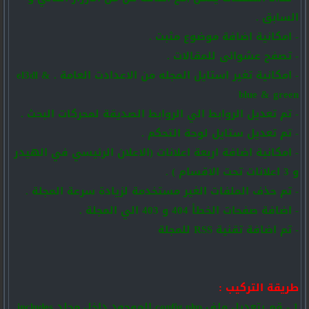
السابق .
- امكانية اضافة موضوع مثبت .
- تصفح عشوائى للمقالات .
- امكانية تغير استايل المجله من الاعدادت العامة . el3dl &
blue & green
- تم تعديل الروابط الي الروابط الصديقة لمحركات البحث .
- تم تعديل ستايل لوحة التحكم .
- امكانية اضافة اربعة اعلانات (الاعلان الرئيسي في الهيدر
و 3 اعلانات تحت الاقسام ) .
- تم حذف الملفات الغير مستخدمة لزيادة سرعة المجلة .
- اضافة صفحات الخطأ 404 و 403 الي المجلة .
- تم اضافة تقنية RSS للمجلة
طريقة التركيب :
1 - قم بتعديل ملف config.php الموجود داخل مجلد includes