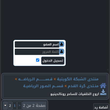
v
منتدى الشبكة الكويتية
قـســـــــــم الـرياضــــه
منـتدى كرة القدم
قســـم الصـور الرياضيـة
اروع الخلفيات للساحر رونالدينيو
صفحة 2 من 2
<
1
2