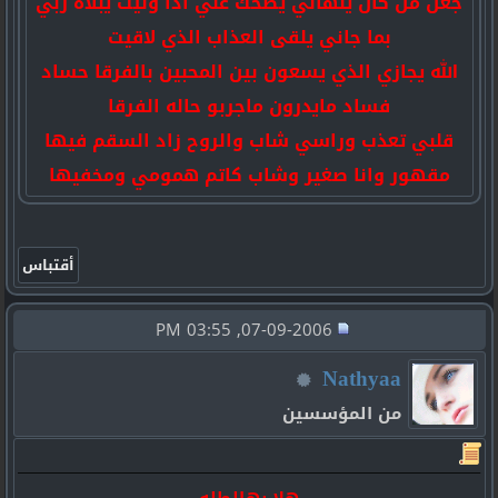
جعل من كان ينهاني يضحك علي اذا ونيت يبلاه ربي
بما جاني يلقى العذاب الذي لاقيت
الله يجازي الذي يسعون بين المحبين بالفرقا حساد
فساد مايدرون ماجربو حاله الفرقا
قلبي تعذب وراسي شاب والروح زاد السقم فيها
مقهور وانا صغير وشاب كاتم همومي ومخفيها
07-09-2006, 03:55 PM
Nathyaa
من المؤسسين
هلا بهالطله