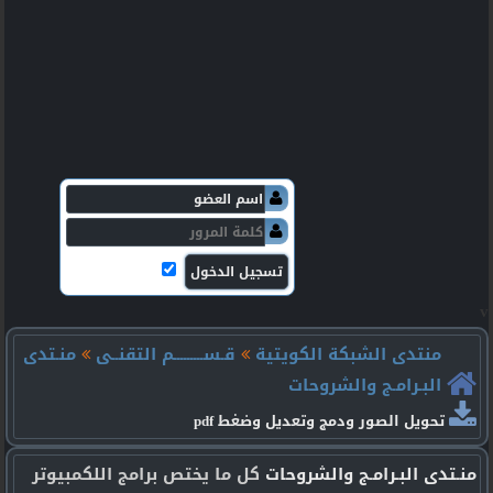
v
منتدى الشبكة الكويتية
قـســـــــــم التقنــى
منـتدى
البـرامـج والشروحات
تحويل الصور ودمج وتعديل وضغط pdf
منـتدى البـرامـج والشروحات
كل ما يختص برامج اللكمبيوتر