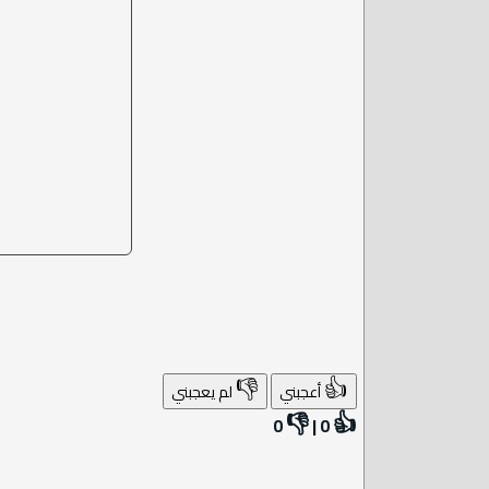
👎
👍
أعجبني
لم يعجبني
👎
👍
0
|
0