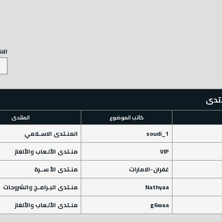
الا
نتدى
كاتب الموضوع
المنتدى
soudi_1
المنـتدى الاسـلامي
VIP
منـتدى الألـعاب والألغاز
غفران-الامارات
منـتدى الأ ســرة
Nathyaa
منـتدى البـرامـج والشروحات
g6waa
منـتدى الألـعاب والألغاز