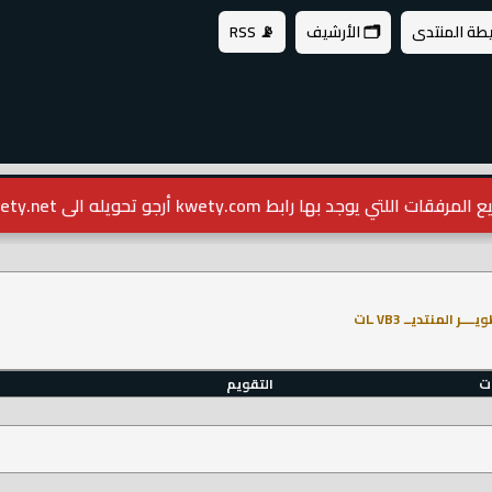
يطة المنتدى
🗂️ الأرشيف
📡 RSS
مرفقات اللتي يوجد بها رابط kwety.com أرجو تحويله الى kwety.net
ــــر المنتديــ VB3 ـات
ات
التقويم