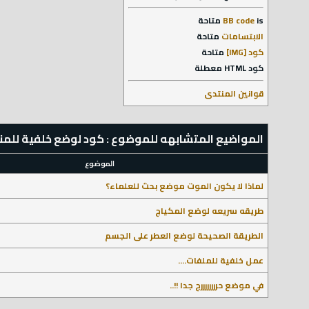
is
BB code
متاحة
الابتسامات
متاحة
كود [IMG]
متاحة
كود HTML
معطلة
قوانين المنتدى
المواضيع المتشابهه للموضوع : كود لوضع خلفية للم
الموضوع
لماذا لا يكون الموت موضع بحث للعلماء؟
طريقه سريعه لوضع المكياج
الطريقة الصحيحة لوضع العطر على الجسم
عمل خلفية للملفات....
في موضع حررررررررج جدا !!..