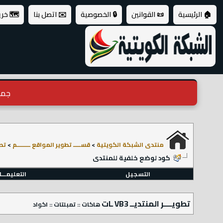
🏠 الرئيسية
📜 القوانين
🔒 الخصوصية
✉️ اتصل بنا
🗺️ خر
جميع ال
منتدى الشبكة الكويتية
>
قســـــ تطوير المواقع ـــــــــم
>
تطوي
كود لوضع خلفية للمنتدى
التسجيل
التعليمـــ
تطويــــر المنتديــ VB3 ـات
هاكات :: تمبلتات :: اكواد