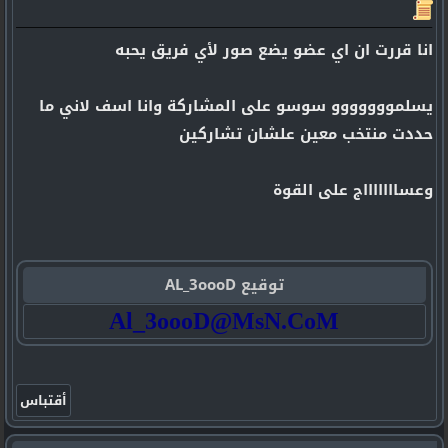
انا قررت ان اي عضو يضع صور لأي فريق يحبه
يسلمووووووو سوسو على المشاركة وانا اسف لاني ما
حددت منتخب معين علشان تشاركين
وعساااااااج على القوة
توقيع AL_3oooD
Al_3oooD@MsN.CoM