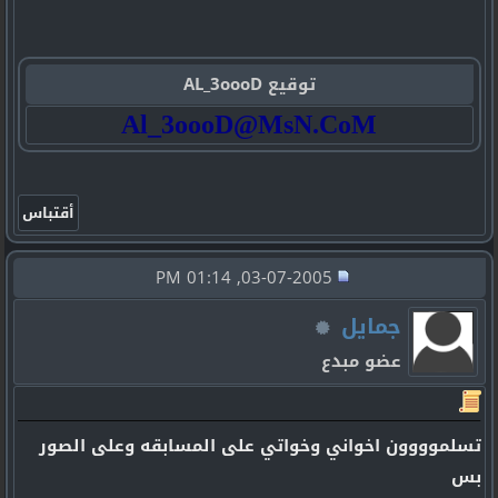
توقيع AL_3oooD
Al_3oooD@MsN.CoM
03-07-2005, 01:14 PM
جمايل
عضو مبدع
تسلموووون اخواني وخواتي على المسابقه وعلى الصور
بس