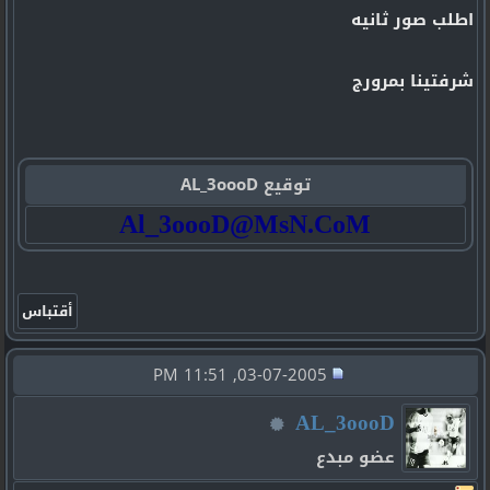
اطلب صور ثانيه
شرفتينا بمرورج
توقيع AL_3oooD
Al_3oooD@MsN.CoM
03-07-2005, 11:51 PM
AL_3oooD
عضو مبدع