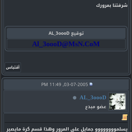
شرفتنا بمرورك
توقيع AL_3oooD
Al_3oooD@MsN.CoM
03-07-2005, 11:49 PM
AL_3oooD
عضو مبدع
يسلموووووووو جمايل على المرور وهذا قسم كرة مايصير