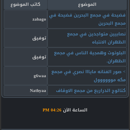
الموضوع
كاتب الموضوع
فضيحة في مجمع البحرين فضيحة في
zabago
مجمع البحرين
نصابيين متواجدين في مجمع
توفيق
الظهران الانتباه
البلوتوث وهمجية الناس في مجمع
توفيق
الظهران.
> صور الفنانه مايااا نصري في مجمع
g6waa
مكه موووووول
كتالوج الدراريع من مجمع الاوقاف
Nathyaa
الساعة الآن
04:26 PM