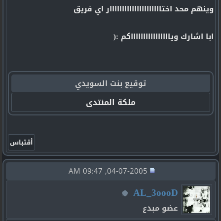
وينهم محد اختااااااااااااااااااااار اي فريق
ابا اشارك ويااااااااااااااااكم :(
توقيع بنت السويدي
ملكة المنتدى
04-07-2005, 09:47 AM
AL_3oooD
عضو مبدع