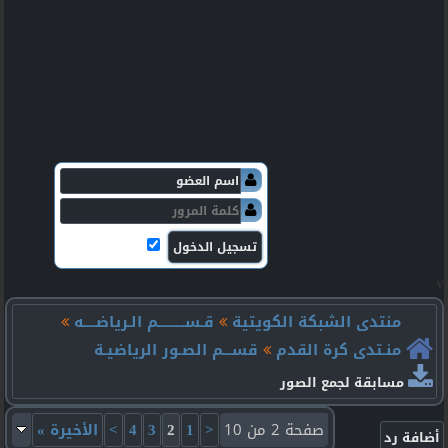
v
منتدى الشبكة الكويتية
قـســـــــــم الـرياضــــه
منـتدى كرة القدم
قســـم الصـور الرياضيـة
مسابقة لجمع الصور
صفحة 2 من 10
<
1
2
3
4
>
الأخيرة
»