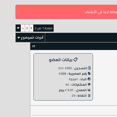
وظة لدينا في الأرشيف
صفحة 1 من 2
1
2
>
أدوات الموضوع
1
#
📋 بيانات العضو
🗓️ التسجيل :
Oct 2005
🔢 رقم العضوية :
3088
🌏 البلد :
Egypt
💬 المشاركات :
43
📊 المعدل :
0.01
/ يوم
🥇 النقاط :
20