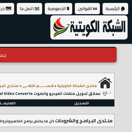
🏠 الرئيسية
📜 القوانين
🔒 الخصوصية
✉️ اتصل بنا
🗺️ خر
جميع ال
منتدى الشبكة الكويتية
>
قـســـــــــم التقنــى
>
منـتدى البـ
عملاق تحويل ملفات الفيديو والصوت Total Video Converte الكامل
التسجيل
التعليمـــ
منـتدى البـرامـج والشروحات
كل ما يختص برامج اللكمبيوتر والا