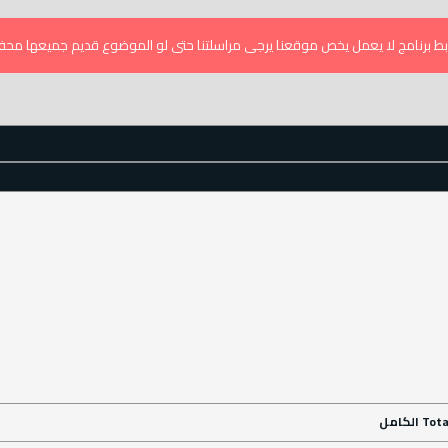
ط برنامج لا يعمل يخص موقعنا يرجى مراسلتنا حتى لو الموضوع قديم جميعها محف