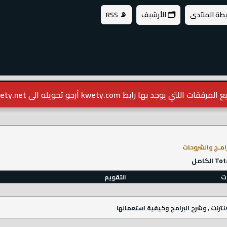
يطة المنتدى
🗂️ الأرشيف
📡 RSS
مرفقات اللتي يوجد بها رابط kwety.com أرجو تحويله الى kwety.net
رامـج والشروحات
ات
التقويم
نترنت , وشرح البرامج وكيفية استعمالها