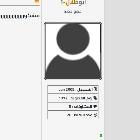
ابوطلال-1
عضو جديد
مشكوررررررررررررررررر