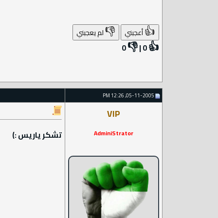
👎
👍
أعجبني
لم يعجبني
👎
👍
0
|
0
05-11-2005, 12:26 PM
VIP
AdminiStrator
تشكر ياريس :)