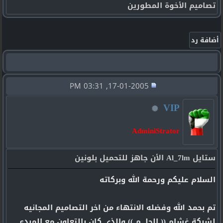
تصاميم الأخوة المطورين
17-01-2005, 03:31 PM
VIP
AdminiStrator
ستايل Al_7lm الأن جاهز للتحميل بلونين
السلام عليكم ورحمة الله وبركاته
تم بحمد الله وفضله الانتهاء من اخر التصاميم المجانيه
لشبكة غشام (( الحلـــم )) والذي كان بالتعاون مع المبدع