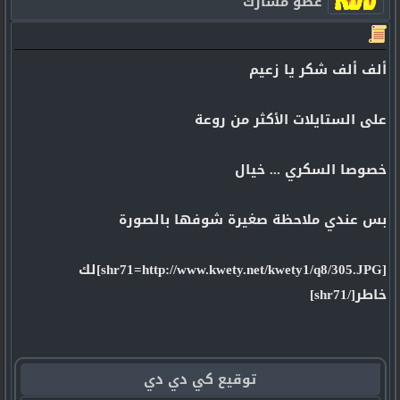
عضو مشارك
ألف ألف شكر يا زعيم
على الستايلات الأكثر من روعة
خصوصا السكري ... خيال
بس عندي ملاحظة صغيرة شوفها بالصورة
[shr71=http://www.kwety.net/kwety1/q8/305.JPG]لك
خاطر[/shr71]
توقيع كي دي دي