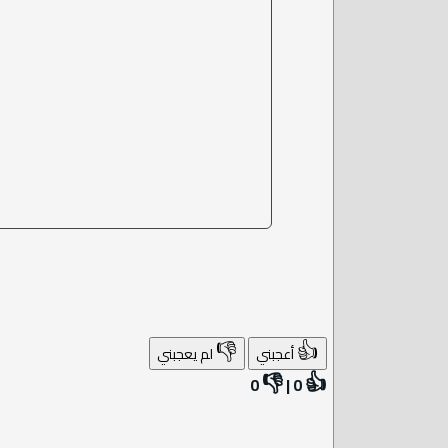
👎
👍
أعجبني
لم يعجبني
👎
👍
0
|
0