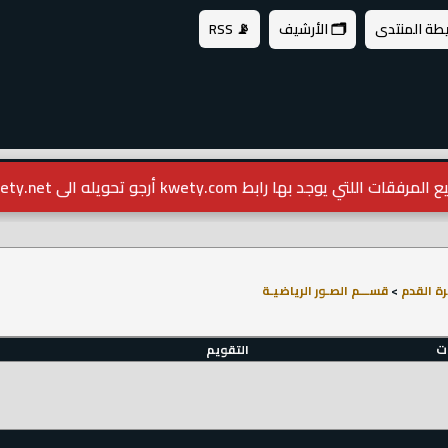
يطة المنتدى
🗂️ الأرشيف
📡 RSS
مرفقات اللتي يوجد بها رابط kwety.com أرجو تحويله الى kwety.net
ة القدم
>
قســـم الصـور الرياضيـة
ات
التقويم