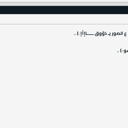
ع الصور يـ ذؤوق ــــــاإأإ :) ..
:) ..