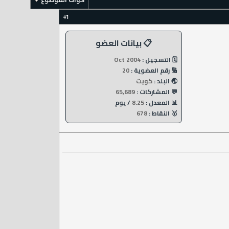
1
#
📋 بيانات العضو
🗓️ التسجيل :
Oct 2004
🔢 رقم العضوية :
20
🌏 البلد :
كويت
💬 المشاركات :
65,689
📊 المعدل :
8.25
/ يوم
🥇 النقاط :
678