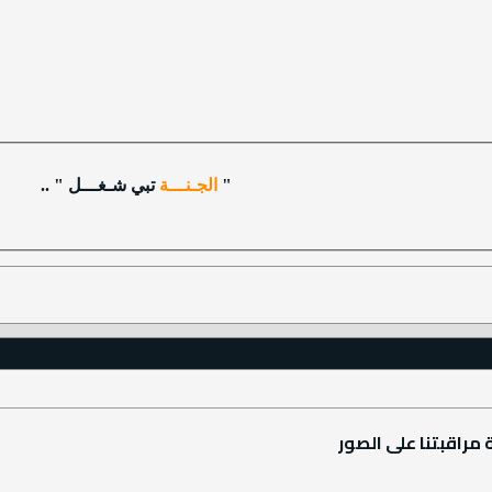
"
الجـنـــة
تبي شـغـــل " ..
 مراقبتنا على الصور