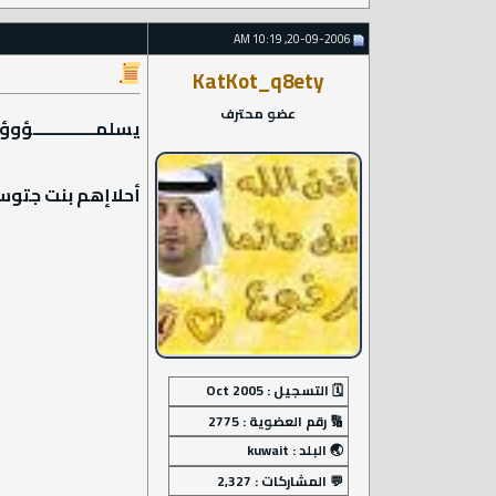
20-09-2006, 10:19 AM
KatKot_q8ety
عضو محترف
يسلمــــــــــــــؤوؤ 
أحلاإهم بنت جتوسو 