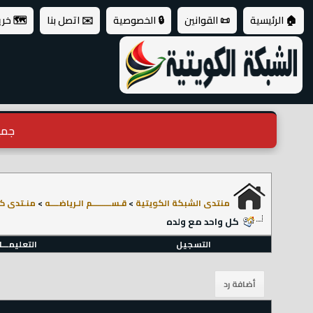
🏠 الرئيسية
📜 القوانين
🔒 الخصوصية
✉️ اتصل بنا
🗺️ خر
جميع ال
منتدى الشبكة الكويتية
>
قـســـــــــم الـرياضــــه
>
منـتدى كر
كل واحد مع ولده
التسجيل
التعليمـــ