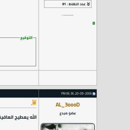
التوقيع
20-09-2006, 06:36 PM
AL_3oooD
عضو مبدع
الله يعطيج العافية