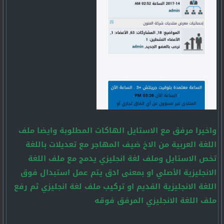
واخيرا مرفق مع الاستايل الهاكات المطلوبة وايضا ملف
اللغة العربية من الاخ ضيف المهاجر مع تعديلات باللغة
تخص الاستايل وملف لغة انجليزي يدمج مع ملف اللغة
الانجليزية الأصلي او بمعنى ادق يتم عمل استبدال فوق
اللغة الانجليزية القديم او تركيب ملف لغة انجليزي ثم رفع
ملف اللغة الانجليزي المرفق فوقه