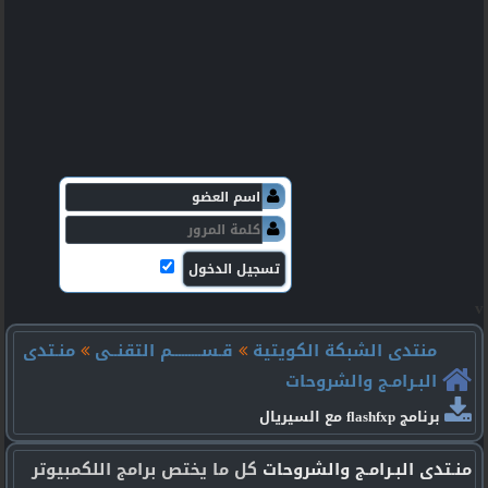
v
منتدى الشبكة الكويتية
قـســـــــــم التقنــى
منـتدى
البـرامـج والشروحات
برنامج flashfxp مع السيريال
منـتدى البـرامـج والشروحات
كل ما يختص برامج اللكمبيوتر