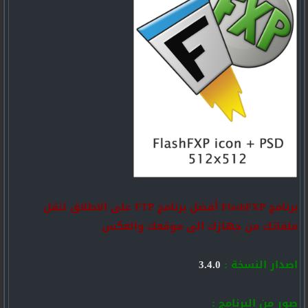
برنامج FlashFXP أفضل برنامج FTP على الاطلاق لنقل
ملفاتك من جهازك الى موقعك والعكس
اصدار النسخة :
3.4.0
صور من البرنامج :