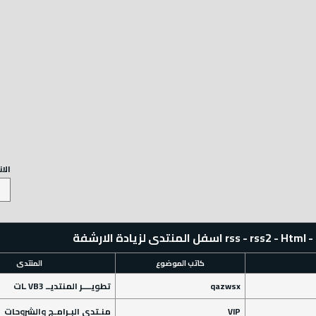
الانتقال السريع
كاتب الموضوع
المنتدى
مشارك
qazw
تطويــــر المنتديــ VB3 ـات
0
V
منـتدى البـرامـج والشروحات
7