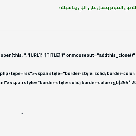
 على اللي يناسبك :
n addthis_open(this, '', '[URL]', '[TITLE]')" onmouseout="ad
href="external.php?type=rss"><span style="border-style: solid;
l.php?type=html"><span style="border-style: solid; border-color