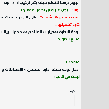
اليوم درسنا لنتعلم كيف يتم تركيب rss - rss2 - Html - map - xml و بدون اي هاكات وبحقوق منتداك
اولا :
-
يجب عليك ان تكون مفعلها ..
سبب تفعيل هالشغلات ..
هي الي تزيد عندك عناكب قوقل وسرعة مشاهد
شرح تفعيلها ..
لوحة الادارة >>خيارات المنتدى >> مجهز البيانات الخارجي
وتابع الصورة :
وبعد ذلك ..
ادخل لوحة تحكم ادارة المنتدى > الإستايلات والقوالب :
نبحث في قالب :
كود: