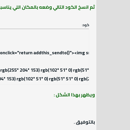
ثم انسخ الكود التالي وضعه بالمكان اللي يناسبك في الفوتر وعدل
كود:
dthis_close()" onclick="return addthis_sendto()"><img src="h
 border-color: rgb(255* 204* 153) rgb(102* 51* 0) rgb(51* 51* 
: rgb(255* 204* 153) rgb(102* 51* 0) rgb(51* 51* 0) rgb(255* 1
ويظهر بهذا الشكل :
بالتوفيق .