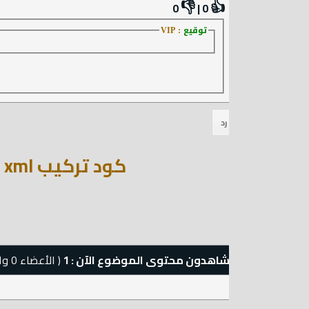
👎
👍
0
|
0
توقيع
: VIP
كود تركيب rss - rss2 - Html - map - xml اسفل المنتدى لزيادة الارشفة
شاهدون محتوى الموضوع الآن : 1
( الأعضاء 0 والزوار 1)