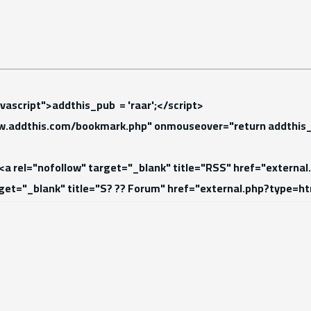
ign="center">

pt type="text/javascript">addthis_pub  = 'raar';</script>

ef="https://www.addthis.com/bookmark.php" onmouseover="retur
align="center"> <a rel="nofollow" target="_blank" title="RSS" 
l="nofollow" target="_blank" title="S? ?? Forum" href="externa
</span></a></div>  

ign="center"><b>

</p>