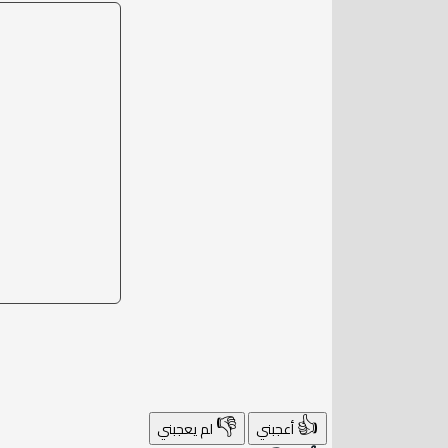
👎
👍
أعجبني
لم يعجبني