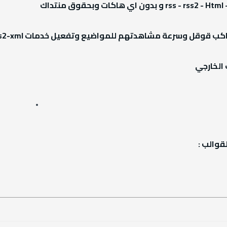
تهم للمواضيع وتفعيل خدمات rss - rss2-xml