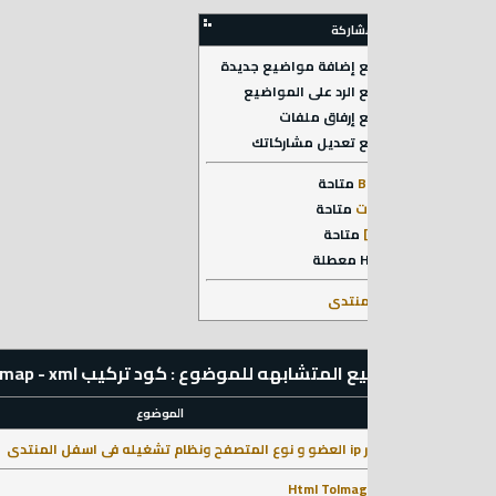
مشاركة
ع
إضافة مواضيع جديدة
ع
الرد على المواضيع
ع
إرفاق ملفات
ع
تعديل مشاركاتك
B
متاحة
ت
متاحة
متاحة
معطلة
منتدى
هه للموضوع : كود تركيب rss - rss2 - Html - map - xml اسفل المنتدى لزيادة الارشفة
الموضوع
لمنتدى
sx
IP