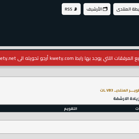
 الأرشيف
📡 RSS
kw أرجو تحويله الى kwety.net
اسم
كلم
التقويم
مشاركات اليوم