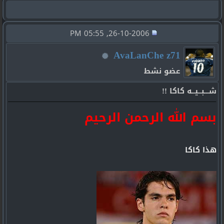
26-10-2006, 05:55 PM
AvaLanChe z71
عضو نشط
شـــبــيــه كاكا !!
بسم الله الرحمن الرحيم
هذا كاكا