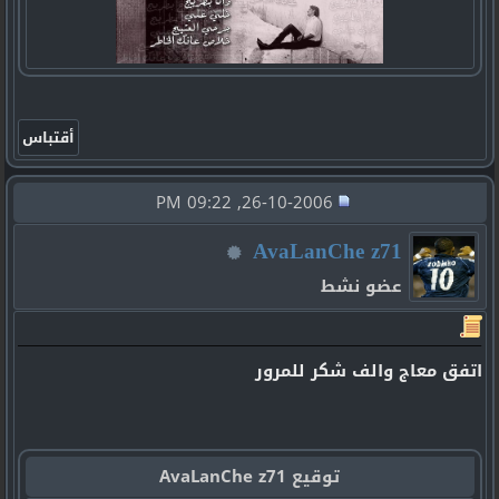
26-10-2006, 09:22 PM
AvaLanChe z71
عضو نشط
اتفق معاج والف شكر للمرور
توقيع AvaLanChe z71