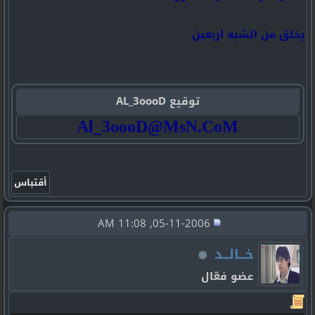
يخلق من الشبه اربعين
توقيع AL_3oooD
Al_3oooD@MsN.CoM
05-11-2006, 11:08 AM
خـــالـــد
عضو فعّال