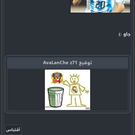
جاو :)
توقيع AvaLanChe z71