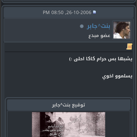
26-10-2006, 08:50 PM
بنت^جابر
عضو مبدع
يشبها بس حرام كاكا احلى :)
يسلموو اخوي
توقيع بنت^جابر