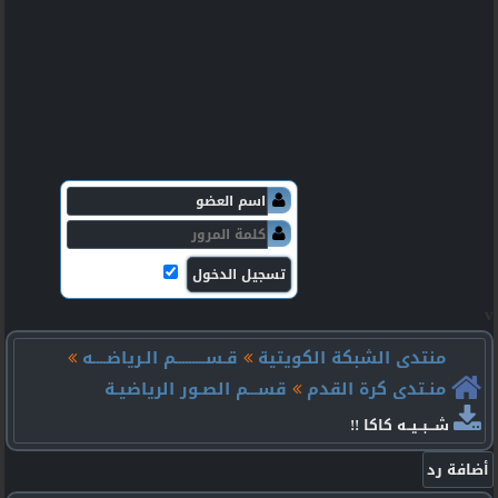
v
منتدى الشبكة الكويتية
قـســـــــــم الـرياضــــه
منـتدى كرة القدم
قســـم الصـور الرياضيـة
شـــبــيــه كاكا !!