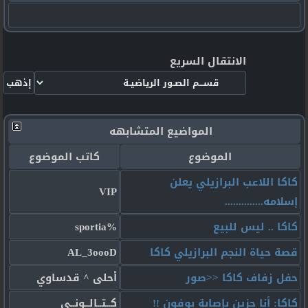
الانتقال السريع
المواضيع المتشابهه
الموضوع
كاتب الموضوع
كاكا اللاعب البرازيلي يعلن
VIP
إسلامه..............
كاكا .. ليس للبيع
%sportia
قصة حياة النجم البرازيلي كاكا
AL_3oooD
حفل زفاف كاكا <<صور
أحلى ^ قدساوي
كاكا: أنا حزين بإصابة بوفون !!
كــتــالــونــي