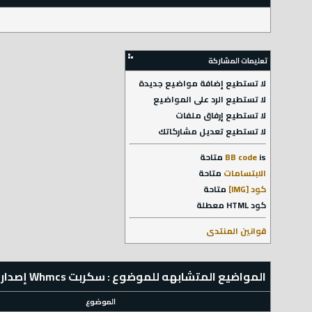
تعليمات المشاركة
لا تستطيع
إضافة مواضيع جديدة
لا تستطيع
الرد على المواضيع
لا تستطيع
إرفاق ملفات
لا تستطيع
تعديل مشاركاتك
is
BB code
متاحة
الابتسامات
متاحة
كود [IMG]
متاحة
كود HTML
معطلة
قوانين المنتدى
المواضيع المتشابهه للموضوع : سكربت Whmcs إصدار 7.7.1
الموضوع