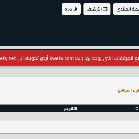
يطة المنتدى
🗂️ الأرشيف
📡 RSS
مرفقات اللتي يوجد بها رابط kwety.com أرجو تحويله الى kwety.net
وير المواقع
ات
التقويم