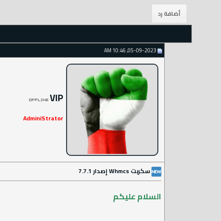
05-09-2023, 10:46 AM
VIP
AdminiStrator
سكربت Whmcs إصدار 7.7.1
السلام عليكم