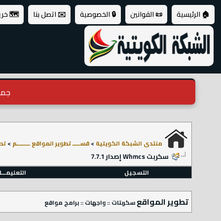
🏠 الرئيسية
📜 القوانين
🔒 الخصوصية
✉️ اتصل بنا
🗺️ خر
جميع ال
منتدى الشبكة الكويتية
>
قســـــ تطوير المواقع ـــــــــم
>
تط
سكربت Whmcs إصدار 7.7.1
التسجيل
التعليمـــ
تطوير المواقع
سكربتات :: واجهات :: برامج مواقع