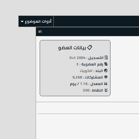
أدوات الموضوع
1
#
📋 بيانات العضو
🗓️ التسجيل :
Oct 2004
🔢 رقم العضوية :
3
🌏 البلد :
الكويت
💬 المشاركات :
9,268
📊 المعدل :
1.16
/ يوم
🥇 النقاط :
300