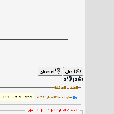
👎
👍
أعجبني
لم يعجبني
👎
👍
0
|
0
الملفات المرفقة
سكربت Whmcs إصدار 7.7.1.txt‏
ملاحظات الإدارة
قبل تحميل المرفق :