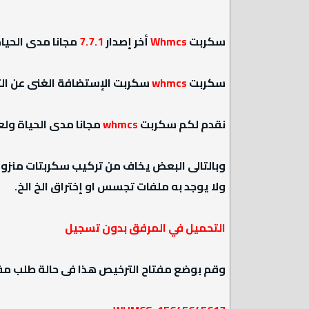
سكربت
Whmcs
أخر إصدار
7.7.1
مجانا مدى الحيا
سكربت
whmcs
سكربت الإستضافة الغنى عن الت
نقدم لكم سكربت
whmcs
مجانا مدى الحياة ول
وبالتالى البعض يخاف من تركيب سكربتات منزوع
ولا يوجد به ملفات تجسس او إختراق الخ الخ.
التحميل في المرفق بدون تسجيل
وقم بوضع مفتاح الترخيص هذا فى حالة طلب مف