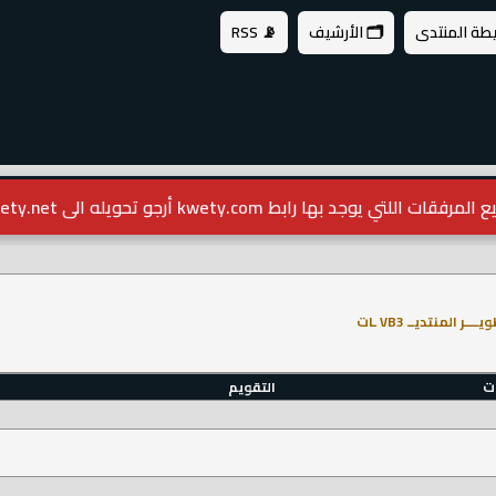
يطة المنتدى
🗂️ الأرشيف
📡 RSS
مرفقات اللتي يوجد بها رابط kwety.com أرجو تحويله الى kwety.net
ــــر المنتديــ VB3 ـات
ات
التقويم