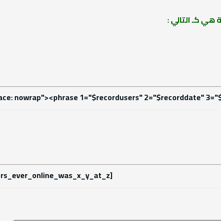
هي كـ التالي :
pace: nowrap"><phrase 1="$recordusers" 2="$recorddate" 3
rs_ever_online_was_x_y_at_z]