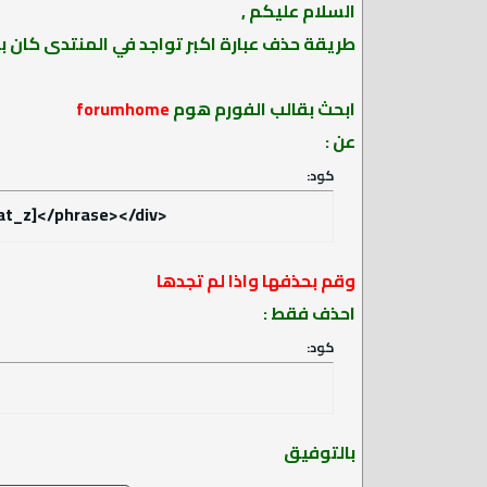
السلام عليكم ,
طريقة حذف عبارة اكبر تواجد في المنتدى كان بت
ابحث بقالب الفورم هوم
forumhome
عن :
كود:
at_z]</phrase></div>
وقم بحذفها واذا لم تجدها
احذف فقط :
كود:
بالتوفيق