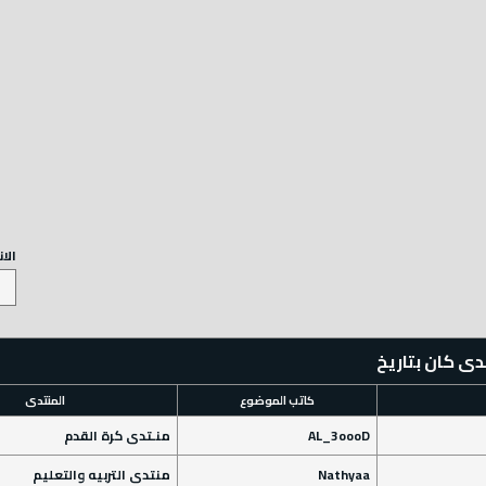
الا
دى كان بتاريخ
كاتب الموضوع
المنتدى
AL_3oooD
منـتدى كرة القدم
Nathyaa
منتدى التربيه والتعليم