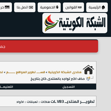
🏠 الرئيسية
📜 القوانين
🔒 الخصوصية
✉️ اتصل بنا
🗺️ خر
جميع ال
منتدى الشبكة الكويتية
>
قســـــ تطوير المواقع ـــــــــم
>
تطوي
حذف اكبر تواجد بالمنتدى كان بتاريخ
التسجيل
التعليمـــ
تطويــــر المنتديــ VB3 ـات
هاكات :: تمبلتات :: اكواد