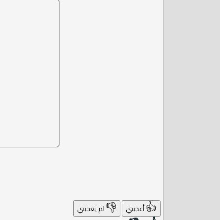
👎
👍
أعجبني
لم يعجبني