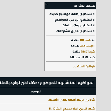
تعليمات المشاركة
لا تستطيع
إضافة مواضيع جديدة
لا تستطيع
الرد على المواضيع
لا تستطيع
إرفاق ملفات
لا تستطيع
تعديل مشاركاتك
is
BB code
متاحة
الابتسامات
متاحة
كود [IMG]
متاحة
كود HTML
معطلة
قوانين المنتدى
المواضيع المتشابهه للموضوع : حذف اكبر تواجد بالمنت
الموضوع
كالاتزي يرتبط أسمه بنادي الأرسنال
كيف تنادي امك بجميع اللغات ..!!