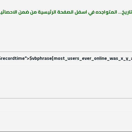
اريخ... المتواجده في اسفل الصفحة الرئيسية من ضمن الاحصائية 
="$recordtime">$vbphrase[most_users_ever_online_was_x_y_