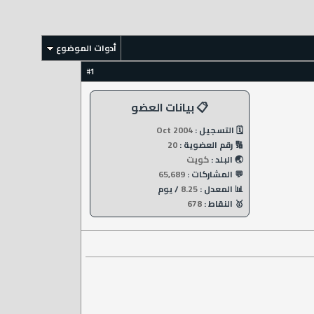
أدوات الموضوع
1
#
📋 بيانات العضو
🗓️ التسجيل :
Oct 2004
🔢 رقم العضوية :
20
🌏 البلد :
كويت
💬 المشاركات :
65,689
📊 المعدل :
8.25
/ يوم
🥇 النقاط :
678