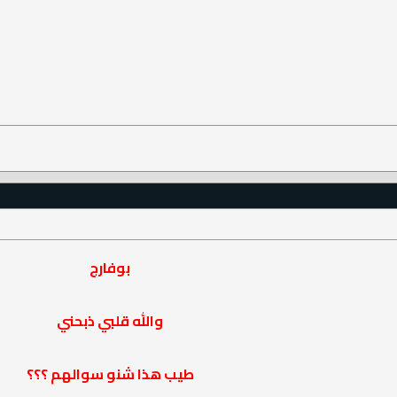
بوفارج
والله قلبي ذبحني
طيب هذا شنو سوالهم ؟؟؟