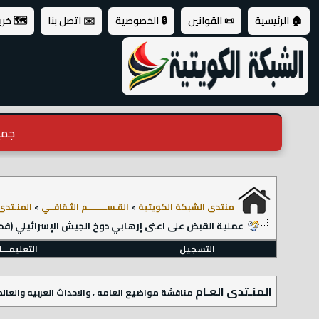
🏠 الرئيسية
📜 القوانين
🔒 الخصوصية
✉️ اتصل بنا
🗺️ خر
جميع ال
منتدى الشبكة الكويتية
>
القـســـــــــم الثـقافــي
>
المنـتدى 
عملية القبض على اعتى إرهابي دوخ الجيش الإسرائيلي (فد
التسجيل
التعليمـــ
المنـتدى العـام
مناقشة مواضيع العامه , والاحداث العربيه والعال