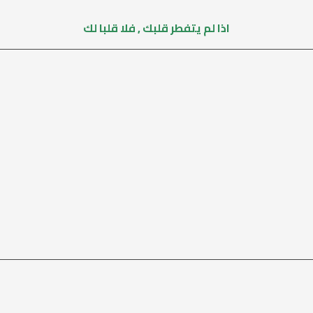
اذا لم يتفطر قلبك , فلا قلبا لك