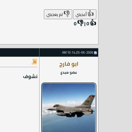
👎
👍
أعجبني
لم يعجبني
👎
👍
0
|
0
05-06-2006, 10:14 AM
ابو فارج
عضو مبدع
نشوف