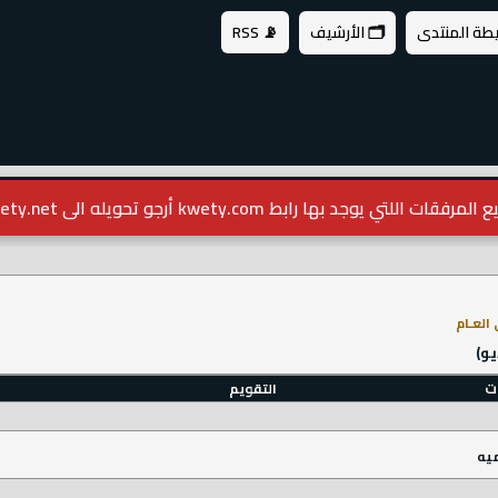
يطة المنتدى
🗂️ الأرشيف
📡 RSS
مرفقات اللتي يوجد بها رابط kwety.com أرجو تحويله الى kwety.net
العـام
يو)
ات
التقويم
ميه