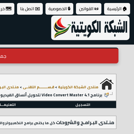
🏠 الرئيسية
📜 القوانين
🔒 الخصوصية
✉️ اتصل بنا
🗺️ خر
جميع ال
منتدى الشبكة الكويتية
>
قـســـــــــم التقنــى
>
منـتدى البـ
برنامج Video Convert Master 4.1 لتحويل أنساق الفيديو
التسجيل
التعليمـــ
منـتدى البـرامـج والشروحات
كل ما يختص برامج اللكمبيوتر والا