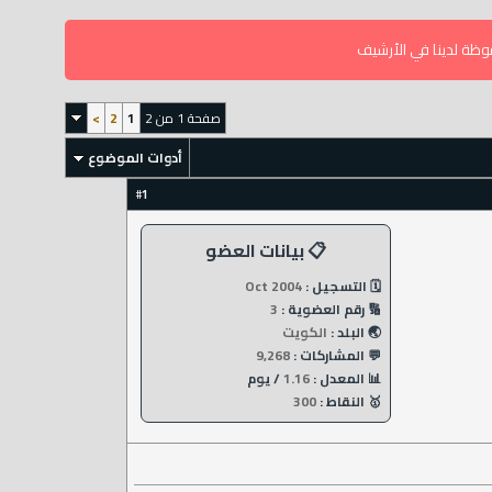
وظة لدينا في الأرشيف
صفحة 1 من 2
1
2
>
أدوات الموضوع
1
#
📋 بيانات العضو
🗓️ التسجيل :
Oct 2004
🔢 رقم العضوية :
3
🌏 البلد :
الكويت
💬 المشاركات :
9,268
📊 المعدل :
1.16
/ يوم
🥇 النقاط :
300