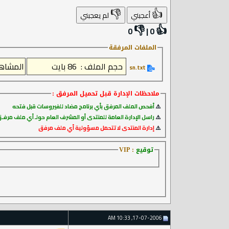
👎
👍
أعجبني
لم يعجبني
👎
👍
0
|
0
الملفات المرفقة
sn.txt‏
ملاحظات الإدارة
قبل تحميل المرفق :
⚠️
أفحص الملف المرفق بأي برنامج مضاد للفيروسات قبل فتحه
⚠️
راسل الإدارة العامة للمنتدى أو المشرف العام حولـ أي ملف مر
⚠️
إدارة المنتدى لا تتحمل مسؤولية أي ملف مرفق
توقيع
: VIP
17-07-2006, 10:33 AM