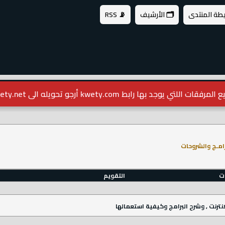
يطة المنتدى
🗂️ الأرشيف
📡 RSS
مرفقات اللتي يوجد بها رابط kwety.com أرجو تحويله الى kwety.net
رامـج والشروحات
ات
التقويم
نترنت , وشرح البرامج وكيفية استعمالها