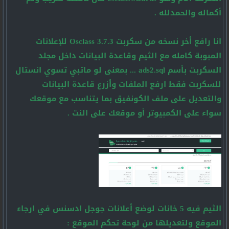
أكماله والحمدلله .
انا رافع أخر نسخه من سكربت Osclass 3.7.3 للإعلانات
المبوبة كامله مع الثيم وقاعدة البيانات داخل مجلد
السكربت بأسم ads2.sql ... بمعنى لو ماتبي تسوي انستال
للسكربت فقط ارفع الملفات وأزرع قاعدة البيانات
والتعديل على ملف الكونفيق بما يتناسب مع موقعك
سواء على الكمبيوتر أو موقعك على النت .
الثيم فيه 5 خانات لوضع أعلانات جوجل ادسنس في ارجاء
الموقع ولتعديلها من لوحة تحكم الموقع :