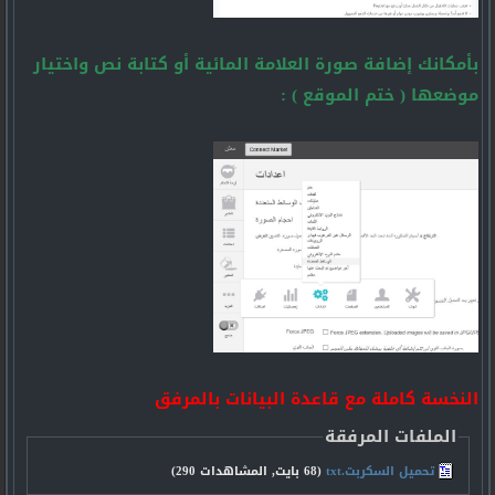
بأمكانك إضافة صورة العلامة المائية أو كتابة نص واختيار
موضعها ( ختم الموقع ) :
النخسة كاملة مع قاعدة البيانات بالمرفق
الملفات المرفقة
تحميل السكربت.txt‏
(68 بايت, المشاهدات 290)