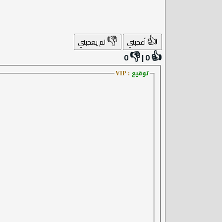
👎
👍
أعجبني
لم يعجبني
👎
👍
0
|
0
توقيع
: VIP