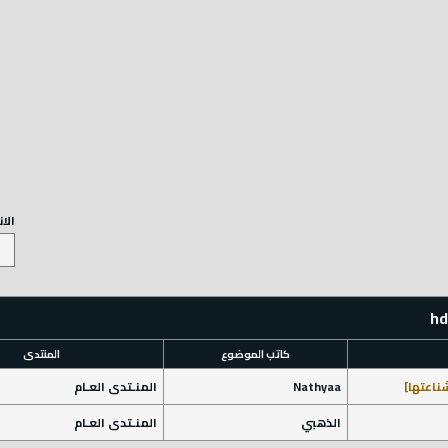
الا
كاتب الموضوع
المنتدى
ناعتها]
Nathyaa
المنـتدى العـام
الذهبي
المنـتدى العـام