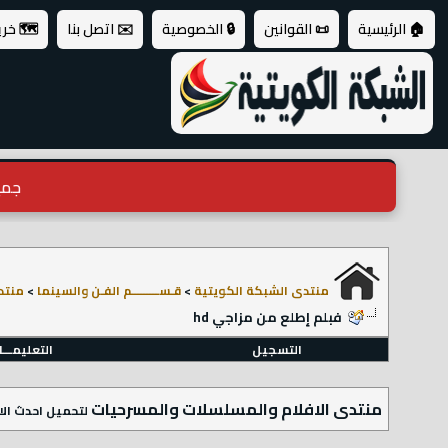
🏠 الرئيسية
📜 القوانين
🔒 الخصوصية
✉️ اتصل بنا
🗺️ خر
جميع ال
منتدى الشبكة الكويتية
>
قـســـــــــم الفـن والسينما
>
منتد
فبلم إطلع من مزاجي hd
التسجيل
التعليمـــ
منتدى الافلام والمسلسلات والمسرحيات
لتحميل احدث الا