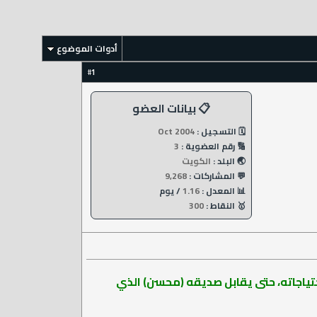
أدوات الموضوع
1
#
📋 بيانات العضو
🗓️ التسجيل :
Oct 2004
🔢 رقم العضوية :
3
🌏 البلد :
الكويت
💬 المشاركات :
9,268
📊 المعدل :
1.16
/ يوم
🥇 النقاط :
300
حتياجاته، حتى يقابل صديقه (محسن) الذي