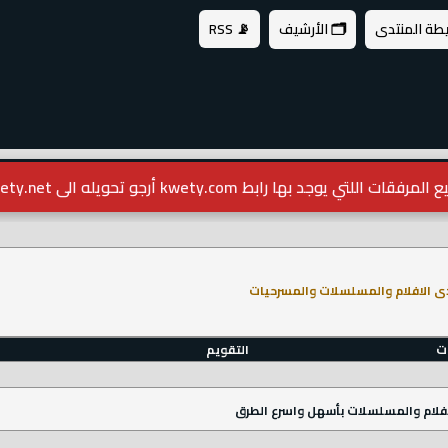
يطة المنتدى
🗂️ الأرشيف
📡 RSS
مرفقات اللتي يوجد بها رابط kwety.com أرجو تحويله الى kwety.net
ى الافلام والمسلسلات والمسرحيات
ات
التقويم
فلام والمسلسلات بأسهل واسرع الطرق