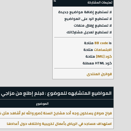
تعليمات المشاركة
لا تستطيع
إضافة مواضيع جديدة
لا تستطيع
الرد على المواضيع
لا تستطيع
إرفاق ملفات
لا تستطيع
تعديل مشاركاتك
is
BB code
متاحة
الابتسامات
متاحة
كود [IMG]
متاحة
كود HTML
معطلة
قوانين المنتدى
المواضيع المتشابهه للموضوع : فبلم إطلع من مزاجي hd
الموضوع
فراخ صولاغ يسلخون وجه أحد مشايخ السنة [صور والله لم أشاهد مثل ش
استهداف مساجد في الرياض بأعمال تخريبية واختلاف حول أعدادها