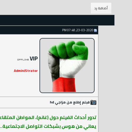
23-03-2020, 07:48 PM
VIP
AdminiStrator
فبلم إطلع من مزاجي hd
تدور أحداث الفيلم حول (غانم)، المواطن المتقا
يعاني من هوس بشبكات التواصل الاجتماعية...