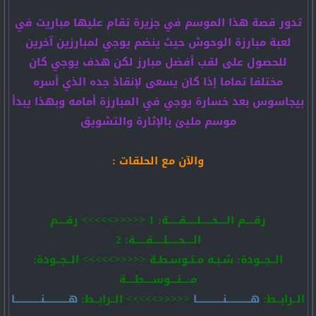
تدور قصة هذا الموسم في جزيرة تقام عليها مباريت في
لعبة مبارزة الوحوش حيث ينضم يوجي لمبارزين آخرين
للحصول على لقب أفضل مبارز لكن هدف يوجي كان
مختلفا تماما إذا كان يسعى لإنقاذ جده الذي أسره
بيجاسوس بعد خسارة يوجي في المبارزة أمامه وبهذا يبدأ
موسم مليئ بالإثارة والتشويق
والآن مع الحلقات :
رقــــم الــــحـــــلـــــقـــــة: 1 <<<<<>>>>> رقــــم
الــــحـــــلـــــقـــــة: 2
الــجــودة: شـبـه مـتـوسـطـة <<<<<>>>>> الــجــودة:
مــــتـــوســــطــــة
الــرابــط:
هـــــــــــنــــــــــــا
<<<<<>>>>> الــرابــط:
هـــــــــــنــــــــــــا