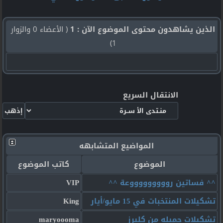
الذين يشاهدون محتوى الموضوع الآن : 1
( الأعضاء 0 والزوار
1)
الانتقال السريع
المواضيع المتشابهه
الموضوع
كاتب الموضوع
^^ فساتين روووووووووعة ^^
VIP
تشكيلات المنتخبات في 15 مايو/أيار
King
تشكيلات جميله من كليرز
maryoooma