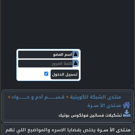
v
منتدى الشبكة الكويتية
قـســـــــــم آدم و حـــــــــواء
منـتدى الأ ســرة
تشكيلات فساتين فولكوس بوتيك
منـتدى الأ ســرة
يختص بقضايا الاسره والمواضيع اللي تهم