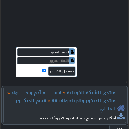
v
منتدى الشبكة الكويتية
قـســـــــــم آدم و حـــــــــواء
منتدى الديكور والازياء والاناقة
قسم الديكــــور
المنزلي
أفكار عصرية تمنح مساحة نومك روحًا جديدة