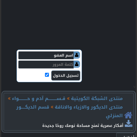
v
منتدى الشبكة الكويتية
قـســـــــــم آدم و حـــــــــواء
منتدى الديكور والازياء والاناقة
قسم الديكــــور
المنزلي
أفكار عصرية تمنح مساحة نومك روحًا جديدة