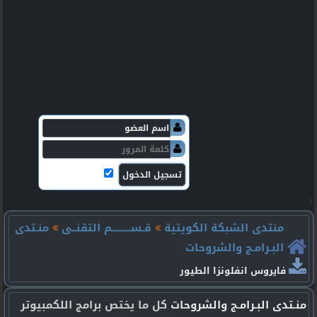
v
منتدى الشبكة الكويتية
قـســـــــــم التقنــى
منـتدى
البـرامـج والشروحات
فايروس انفلونزا الطيور
منـتدى البـرامـج والشروحات
كل ما يختص برامج اللكمبيوتر