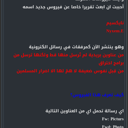
أحببت ان ابعث تقريرا خاصا عن فيروس جديد اسمه
نايكسيم
Nyxem.E
وهو ينتشر الآن كمرفقات في رسائل الكترونية
من عناوين بريدية لم تُرسل منها قط ولكنها ترسل من
برامج اختراق
من قِبل نفوس ضعيفة لا همّ لها الا اضرار المسلمين
كيف تعرف هذا الفيروس؟
اي رسالة تحمل اي من العناوين التالية
Fw: Picturs
Fwd: Photo