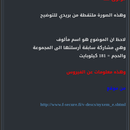
وهذه الصورة ملتقطة من بريدي للتوضيح
لاحظ ان الموضوع هو اسم مألوف
وهي مشاركة سابقة أرسلتها الى المجموعة
والحجم = 181 كيلوبايت
وهذه معلومات عن الفيروس
من موقع
http://www.f-secure.fi/v-descs/nyxem_e.shtml