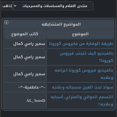
المواضيع المتشابهه
الموضوع
كاتب الموضوع
طريقة الوقاية من فايروس كورونا
سمير رامي كمال
بالفيديو كيف تتجنب فيروس
سمير رامي كمال
كورونا؟
بالفيديو فيروس كورونا اعراضه
سمير رامي كمال
وعلاجه
سواد تحت العين مسبباته وعلاجه
~*~عاطفية~*~
التسمم الدوائي والمنزلي..أسبابه
AL_3oooD
وعلاجه!!