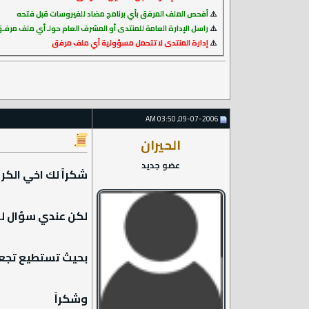
⚠️
أفحص الملف المرفق بأي برنامج مضاد للفيروسات قبل فتحه
⚠️
راسل الإدارة العامة للمنتدى أو المشرف العام حولـ أي ملف مر
⚠️
إدارة المنتدى لا تتحمل مسؤولية أي ملف مرفق
09-07-2006, 03:50 AM
الحيران
عضو جديد
شكراً لك اخي الكر
لكن عندي سؤال ل
بحيث تستطيع تجعله
وشكراً