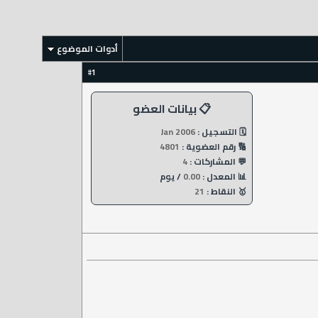
أدوات الموضوع
1
#
📋 بيانات العضو
🗓️ التسجيل :
Jan 2006
🔢 رقم العضوية :
4801
💬 المشاركات :
4
📊 المعدل :
0.00
/ يوم
🥇 النقاط :
21