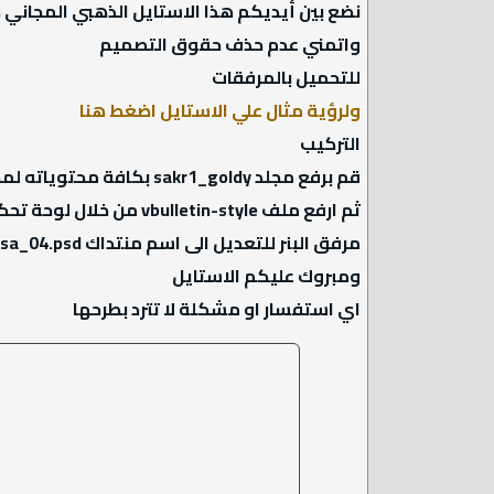
نضع بين أيديكم هذا الاستايل الذهبي المجاني
واتمني عدم حذف حقوق التصميم
للتحميل بالمرفقات
ولرؤية مثال علي الاستايل اضغط هنا
التركيب
قم برفع مجلد sakr1_goldy بكافة محتوياته لمجلد منتداك
ثم ارفع ملف vbulletin-style من خلال لوحة تحكم المنتدى
مرفق البنر للتعديل الى اسم منتداك sa_04.psd
ومبروك عليكم الاستايل
اي استفسار او مشكلة لا تترد بطرحها