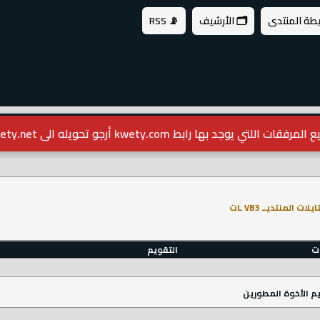
يطة المنتدى
🗂️ الأرشيف
📡 RSS
مرفقات اللتي يوجد بها رابط kwety.com أرجو تحويله الى kwety.net
لات المنتديــ VB3 ـات
ات
التقويم
م الأخوة المطورين