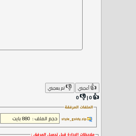
👎
👍
أعجبني
لم يعجبني
👎
👍
0
|
0
الملفات المرفقة
style_goldy.zip‏
ملاحظات الإدارة
قبل تحميل المرفق :