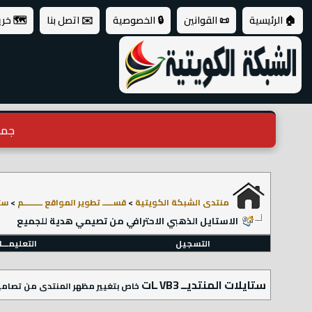
🏠 الرئيسية
📜 القوانين
🔒 الخصوصية
✉️ اتصل بنا
🗺️ خر
جميع ال
منتدى الشبكة الكويتية
>
قســـــ تطوير المواقع ـــــــــم
>
ستاي
الاستايل الذهبي الاحترافي من تصيمي هدية للجميع
التسجيل
التعليمـــ
ستايلات المنتديــ VB3 ـات
خاص بتغيير مظهر المنتدى من تصامي