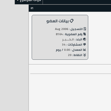
1
#
📋 بيانات العضو
🗓️ التسجيل :
Aug 2006
🔢 رقم العضوية :
8164
🌏 البلد :
الـخــــبــر
💬 المشاركات :
34
📊 المعدل :
0.00
/ يوم
🥇 النقاط :
20