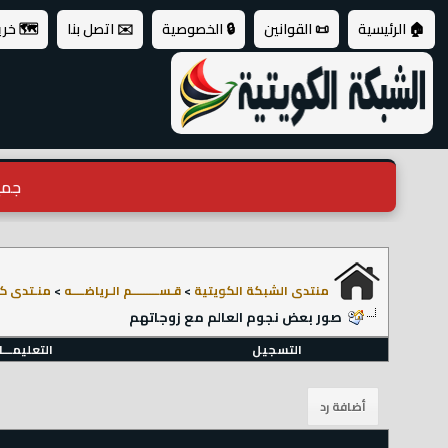
🏠 الرئيسية
📜 القوانين
🔒 الخصوصية
✉️ اتصل بنا
🗺️ خر
جميع ال
منتدى الشبكة الكويتية
>
قـســـــــــم الـرياضــــه
>
منـتدى كر
صور بعض نجوم العالم مع زوجاتهم
التسجيل
التعليمـــ