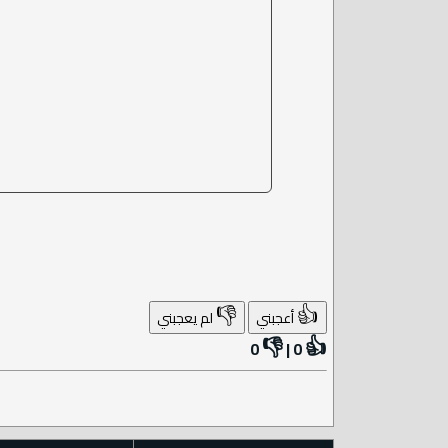
👎
👍
أعجبني
لم يعجبني
👎
👍
0
|
0