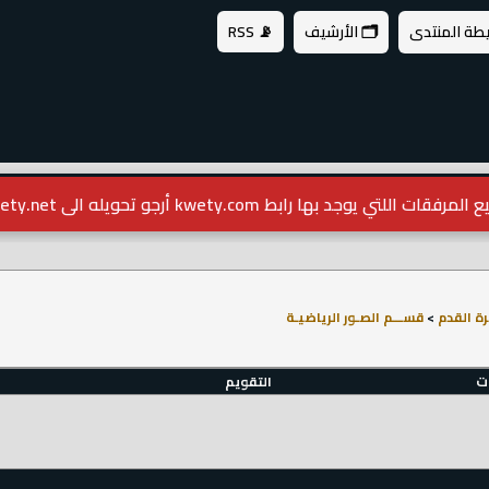
يطة المنتدى
🗂️ الأرشيف
📡 RSS
مرفقات اللتي يوجد بها رابط kwety.com أرجو تحويله الى kwety.net
ة القدم
>
قســـم الصـور الرياضيـة
ات
التقويم