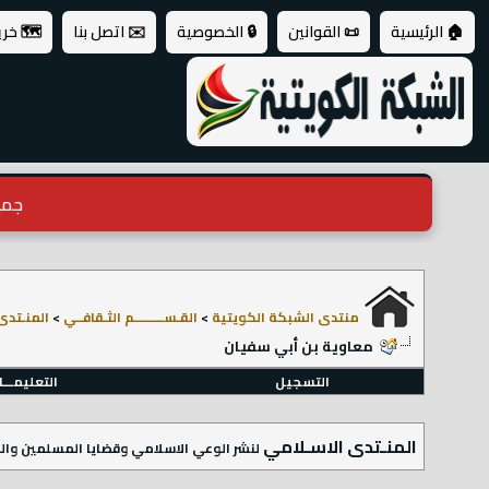
🏠 الرئيسية
📜 القوانين
🔒 الخصوصية
✉️ اتصل بنا
🗺️ خر
جميع ال
منتدى الشبكة الكويتية
>
القـســـــــــم الثـقافــي
>
المنـتدى
معاوية بن أبي سفيان
التسجيل
التعليمـــ
المنـتدى الاسـلامي
لنشر الوعي الاسلامي وقضايا المسلمين والص