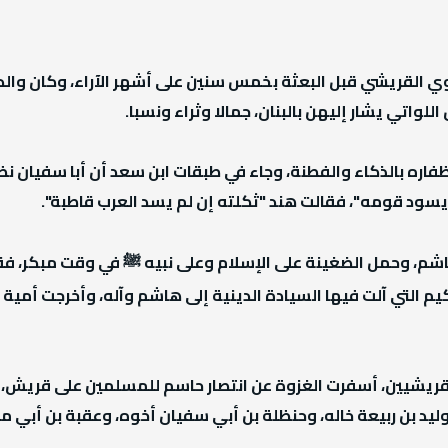
وي القريشي قبل البعثة بخمس سنين على أشهر الآراء، وكان والده
واتي يشار إليهن بالبنان، جمالا وثراء ونسبا.
فاره بالذكاء والفطنة، وجاء في طبقات ابن سعد أن أبا سفيان نظ
 يسود قومه"، فقالت هند "ثكلته إن لم يسد العرب قاطبة".
شم، وحمل الضغينة على الإسلام وعلى نبيه ﷺ في وقت مبكر، فقد
لقريشيين، أسفرت الغزوة عن انتصار حاسم للمسلمين على قريش،
وليد بن ربيعة خاله، وحنظلة بن أبي سفيان أخوه، وعقبة بن أبي مع