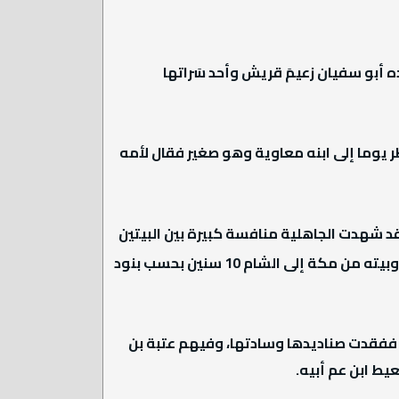
 أبو سفيان زعيمَ قريش وأحد سَراتها
ر يوما إلى ابنه معاوية وهو صغير فقال لأمه
 شهدت الجاهلية منافسة كبيرة بين البيتين
القريشيين، الهاشمي والأموي، في حادثة التحكيم التي آلت فيها السيادة الدينية إلى هاشم وآله، وأخرجت أمية وبيته من مكة إلى الشام 10 سنين بحسب بنود
 ففقدت صناديدها وسادتها، وفيهم عتبة بن
يط ابن عم أبيه.