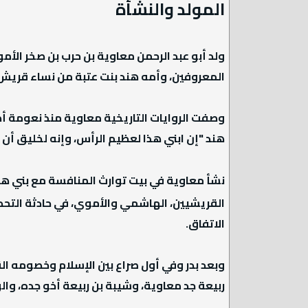
المولد والنشأة
ولد أبو عبد الرحمن معاوية بن حرب بن صخر الأم
المعروفين، وأمه هند بنت عتبة من نساء قريش الل
وصفت الروايات التاريخية معاوية منذ نعومة أظ
هند "إن ابني هذا لعظيم الرأس، وإنه لخليق أن
نشأ معاوية في بيت توارث المنافسة مع بني ها
الاتفاق.
وبعد بدر وفي أول صراع بين الإسلام وخصومه ا
ربيعة جد معاوية، وشيبة بن ربيعة أخو جده، وال