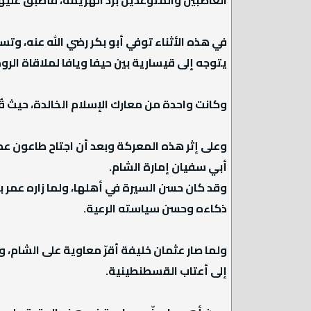
في هذه الأثناء توفي أبو بكر رضي الله عنه، وت
يتوجه إلى قيسارية بين حيفا ويافا لملاقاة الروم
وكانت واحدة من معارك الإسلام الخالدة، حيث قُتل نحو من 80 ألفا من الروم، وكان عمر معاوي
وعلى إثر هذه المعركة وبعد أن اجتاح طاعون عم
أبي سفيان إمارة الشام.
وقد كان حسن السيرة في أهلها، ولما زاره عمر 
ذكاءه وحسن سياسته الرعية.
ولما صار عثمان خليفة أقرّ معاوية على الشام
إلى أعتاب القسطنطينية.