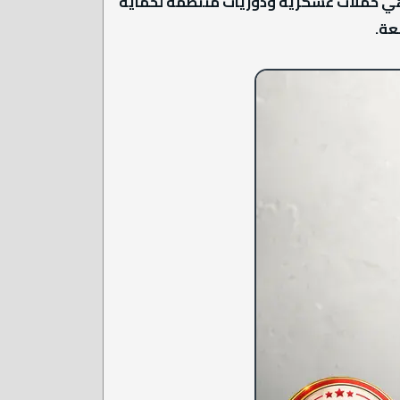
 وهي حملات عسكرية ودوريات منتظمة لحماية
عة.