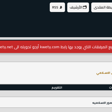
يطة المنتدى
🗂️ الأرشيف
📡 RSS
مرفقات اللتي يوجد بها رابط kwety.com أرجو تحويله الى kwety.net
 الاسـلامي
ات
التقويم
ور الاسلاميه