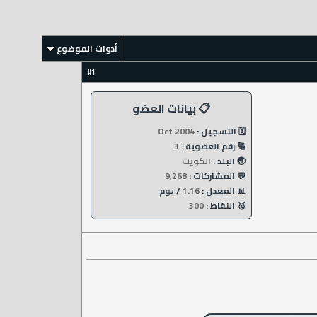
أدوات الموضوع
1
#
📋 بيانات العضو
🗓️ التسجيل :
Oct 2004
🔢 رقم العضوية :
3
🌏 البلد :
الكويت
💬 المشاركات :
9,268
📊 المعدل :
1.16
/ يوم
🥇 النقاط :
300