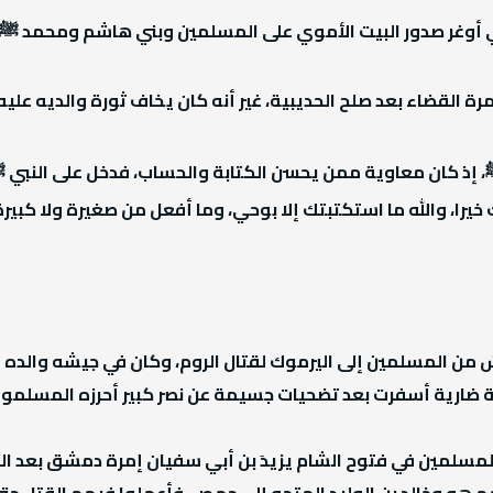
ذي أوغر صدور البيت الأموي على المسلمين وبني هاشم ومحمد ﷺ
ة القضاء بعد صلح الحديبية، غير أنه كان يخاف ثورة والديه علي
ﷺ، إذ كان معاوية ممن يحسن الكتابة والحساب، فدخل على النبي ﷺ
خيرا، والله ما استكتبتك إلا بوحي، وما أفعل من صغيرة ولا كبيرة 
ش من المسلمين إلى اليرموك لقتال الروم، وكان في جيشه والده أ
ة ضارية أسفرت بعد تضحيات جسيمة عن نصر كبير أحرزه المسلمون
 المسلمين في فتوح الشام يزيدَ بن أبي سفيان إمرة دمشق بعد ال
هم هو وخالد بن الوليد المتجه إلى حمص، فأعملوا فيهم القتل ح