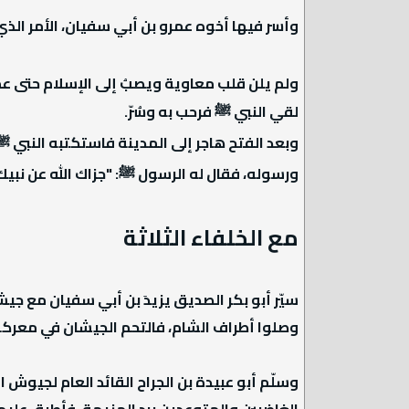
وأسر فيها أخوه عمرو بن أبي سفيان، الأمر ال
ولم يلن قلب معاوية ويصبُ إلى الإسلام حتى عمر
لقي النبي ﷺ فرحب به وسُرّ.
وبعد الفتح هاجر إلى المدينة فاستكتبه النبي 
ورسوله، فقال له الرسول ﷺ: "جزاك الله عن نبيك 
مع الخلفاء الثلاثة
سيّر أبو بكر الصديق يزيدَ بن أبي سفيان مع جي
وصلوا أطراف الشام، فالتحم الجيشان في معرك
وسلّم أبو عبيدة بن الجراح القائد العام لجيوش
الغاضبين والمتوعدين برد الهزيمة، فأطبق علي