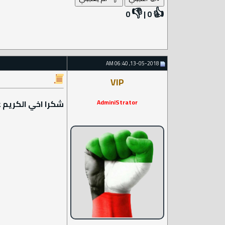
👎
👍
0
|
0
13-05-2018, 06:40 AM
VIP
AdminiStrator
شكرا اخي الكريم 