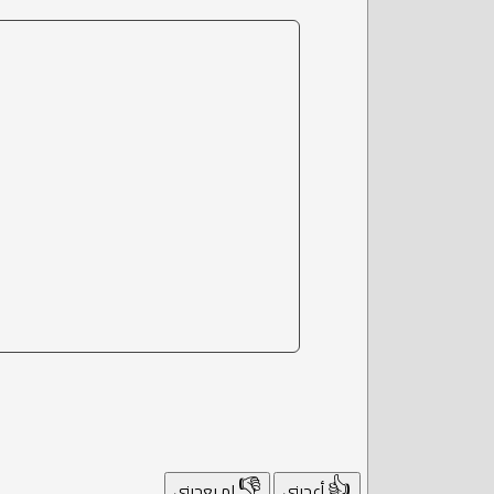
👎
👍
أعجبني
لم يعجبني