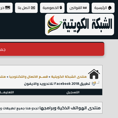
🏠 الرئيسية
📜 القوانين
🔒 الخصوصية
✉️ اتصل بنا
🗺️ خر
جميع ال
منتدى الشبكة الكويتية
>
قســم الاتصال والتكنلوجيا
>
منتد
تطبيق 2018 Facebook للاندرويد والايفون
التسجيل
التعليمـــ
منتدى الهواتف الذكية وبرامجها
تجدو هنا جميع تطبيقات وب