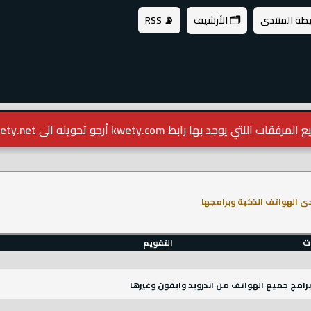
يطة المنتدى
🗂️ الأرشيف
📡 RSS
مرفقات اللتي يوجد بها رابط kwety.com أرجو تحويله الى kwety.net
ى الهواتف الذكية وبرامجها
ات
التقويم
رامج جميع الهواتف من اندرويد وايفون وغيرها