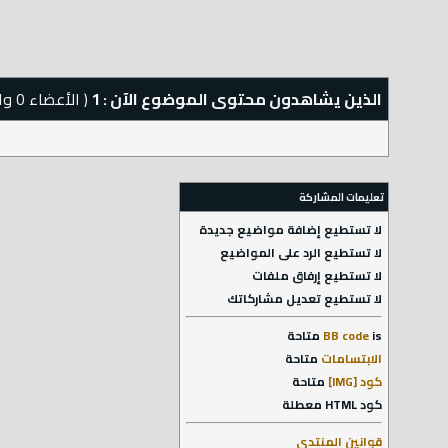
الذين يشاهدون محتوى الموضوع الآن : 1
( الأعضاء 0 والزوار 1)
تعليمات المشاركة
لا تستطيع
إضافة مواضيع جديدة
لا تستطيع
الرد على المواضيع
لا تستطيع
إرفاق ملفات
لا تستطيع
تعديل مشاركاتك
is
BB code
متاحة
الابتسامات
متاحة
كود [IMG]
متاحة
كود HTML
معطلة
قوانين المنتدى