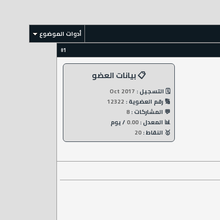
أدوات الموضوع
1
#
📋 بيانات العضو
🗓️ التسجيل :
Oct 2017
🔢 رقم العضوية :
12322
💬 المشاركات :
8
📊 المعدل :
0.00
/ يوم
🥇 النقاط :
20