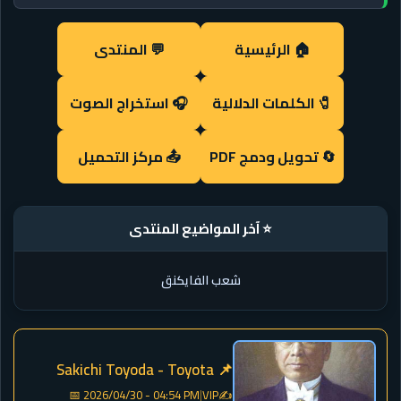
🏠 الرئيسية
💬 المنتدى
🎧 استخراج الصوت
🧷 الكلمات الدلالية
📤 مركز التحميل
🔄 تحويل ودمج PDF
⭐ آخر المواضيع المنتدى
شعب الفايكنق
📌 Sakichi Toyoda - Toyota
✍️
📅 2026/04/30 - 04:54 PM
|
VIP