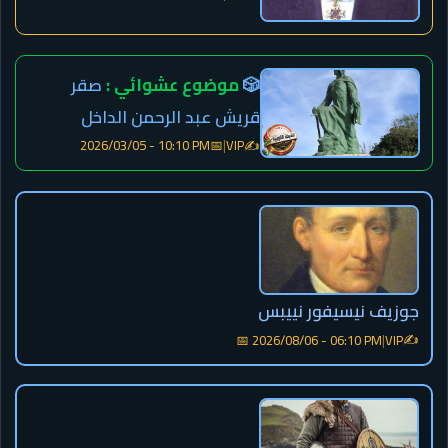
🎲
موضوع عشوائي :
صقر
قريش عبد الرحمن الداخل
✍️
2026/03/05 - 10:10 PM
📅
|
VIP
جوزيف نيسيفور نييبس
✍️
📅 2026/08/06 - 06:10 PM
|
VIP