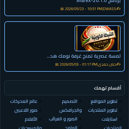
برنامج ShareX-20.1.0
✍️
📅 2026/05/23 - 10:51 PM
|
DWASS
لمسة عصرية تمنح غرفة نومك هد...
✍️
حنان حمدى
|
📅 2026/05/03 - 01:17 PM
أقسام تهمك
⭐
تطوير المواقع
⭐
التصميم
⭐
عالم المحركات
⭐
تطوير المنتديات
والجرافكس
⭐
صور اللاعبين
⭐
الصور و الغرائب
⭐
استايلات
⭐
الأفلام
⭐
البرامج
المنتديات
والمسرحيات