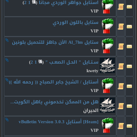
استايل جواهر الوردي مجانا
‏
(
1
2
)
VIP
ستايل باللون الوردي
VIP
ستايل Al_7lm الأن جاهز للتحميل بلونين
VIP
سـتـايل " الحـل الصعـب "
‏
(
1
2
)
kwety
أستايل / الشيخ جابر الصباح (( رحمه الله ))
VIP
هل من الممكن تخدموني ياهل الكويت...
الحيران
[Heam] أستايل vBulletin Version 3.0.3
VIP