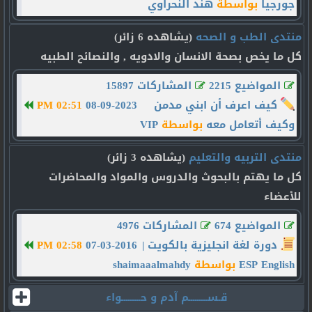
جورجيا
بواسطة
هند النحراوي
منتدى الطب و الصحه
(يشاهده 6 زائر)
كل ما يخص بصحة الانسان والادويه , والنصائح الطبيه
المواضيع 2215
المشاركات 15897
كيف اعرف أن ابني مدمن
08-09-2023
02:51 PM
وكيف أتعامل معه
بواسطة
VIP
منتدى التربيه والتعليم
(يشاهده 3 زائر)
كل ما يهتم بالبحوث والدروس والمواد والمحاضرات
للأعضاء
المواضيع 674
المشاركات 4976
دورة لغة انجليزية بالكويت |
07-03-2016
02:58 PM
ESP English
بواسطة
shaimaaalmahdy
قـســـــــــم آدم و حـــــــــواء