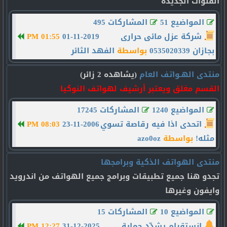
القنوات الجديده
المواضيع 51
المشاركات 495
شركة عزل مائى حرارى
01-11-2019
01:55 PM
بجازان 0535020339
بواسطة
الفهد الثائر
منتدى الهـواتف العام
(يشاهده 2 زائر)
القسم مغلق ويعتبر أرشيف لهواتف النوكيا
المواضيع 1240
المشاركات 17245
اتحدى اذا فيه رقاصة تسوي
23-11-2006
08:03 PM
مثله!
بواسطة
azo0oz
منتدى الهواتف الذكية وبرامجها
تجدو هنا جميع تطبيقات وبرامج جميع الهواتف من اندرويد
وايفون وغيرها
المواضيع 10
المشاركات 15
إنستقرام يشدّد حماية
31-12-2025
12:27 PM