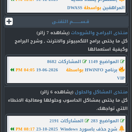
المراهقين
بواسطة
DWASS
قـســـــــــم التقنــى
منـتدى البـرامـج والشروحات
(يشاهده 7 زائر)
كل ما يختص برامج اللكمبيوتر والانترنت , وشرح البرامج
وكيفية استعمالها
المواضيع 1149
المشاركات 8682
برنامج HWiNFO
بواسطة
19-06-2026
04:05 PM
VIP
منـتدى المشاكل والحلول
(يشاهده 6 زائر)
كل ما يختص بمشاكل الحاسوب وحلولها ومعالجة الاخطاء
اللتي تواجهك.
المواضيع 283
المشاركات 2191
شرح حذف باسورد Windows
23-10-2025
08:17 PM