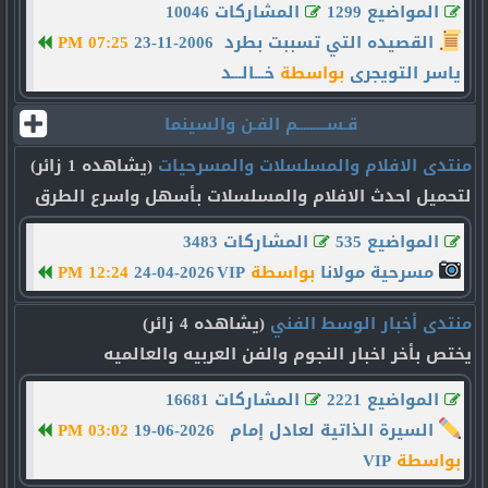
المواضيع 1299
المشاركات 10046
القصيده التي تسببت بطرد
23-11-2006
07:25 PM
ياسر التويجرى
بواسطة
خـــالـــد
قـســـــــــم الفـن والسينما
منتدى الافلام والمسلسلات والمسرحيات
(يشاهده 1 زائر)
لتحميل احدث الافلام والمسلسلات بأسهل واسرع الطرق
المواضيع 535
المشاركات 3483
مسرحية مولانا
بواسطة
VIP
24-04-2026
12:24 PM
منتدى أخبار الوسط الفني
(يشاهده 4 زائر)
يختص بأخر اخبار النجوم والفن العربيه والعالميه
المواضيع 2221
المشاركات 16681
السيرة الذاتية لعادل إمام
19-06-2026
03:02 PM
بواسطة
VIP