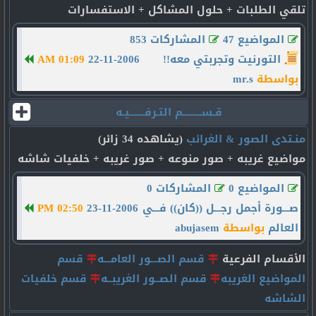
تلقي الطلبات + حلول المشاكل + الاستفسارات
المواضيع 47
المشاركات 853
التورنيت وتجربتي معه!!
22-11-2006
01:09 AM
بواسطة
mr.s
قـســـــــــم التـرفـــــــيـه
منـتدى الصور & الغرائب
(يشاهده 34 زائر)
مواضيع غريبه + صور منوعه + صور غريبه + خلفيات شاشه
المواضيع 0
المشاركات 0
صـــورة أجمل رجـــل ((كان)) فـــي
23-11-2006
02:50 PM
العالم
بواسطة
abujasem
الأقسام الفرعية
قسم الصـــور العامـــه
قسم
المواضيع الغريبه
قسم الصــور الغريبــه
قسم خلفيات
الشاشه