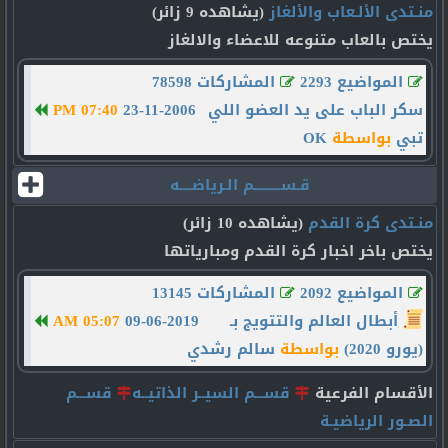
منـتدى الألـعاب والألغاز
(يشاهده 9 زائر)
يختص بالعاب متنوعه للاعضاء والالغاز
المواضيع 2293
المشاركات 78598
سكر الباب على يد العضو اللي
23-11-2006
07:40 PM
تبي
بواسطة
OK
قـســـــــــم الـرياضــــه
منـتدى كرة القدم
(يشاهده 10 زائر)
يختص باخر اخبار كرة القدم ومبارياتها
المواضيع 2092
المشاركات 13145
أبطال العالم والتتويج بـ
09-06-2019
05:07 AM
(يورو 2020)
بواسطة
سالم رشدي
الأقسام الفرعية
قســـم السيــر الذاتيــه
قســـم
الصـور الرياضيـة