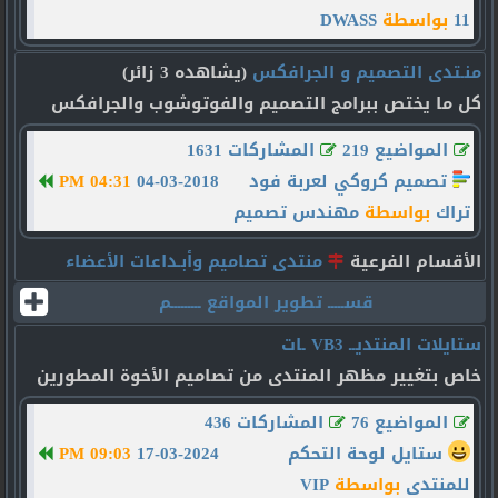
11
بواسطة
DWASS
منـتدى التصميم و الجرافكس
(يشاهده 3 زائر)
كل ما يختص ببرامج التصميم والفوتوشوب والجرافكس
المواضيع 219
المشاركات 1631
تصميم كروكي لعربة فود
04-03-2018
04:31 PM
تراك
بواسطة
مهندس تصميم
الأقسام الفرعية
منتدى تصاميم وأبـداعات الأعضاء
قســـــ تطوير المواقع ـــــــــم
ستايلات المنتديــ VB3 ـات
خاص بتغيير مظهر المنتدى من تصاميم الأخوة المطورين
المواضيع 76
المشاركات 436
ستايل لوحة التحكم
17-03-2024
09:03 PM
للمنتدى
بواسطة
VIP