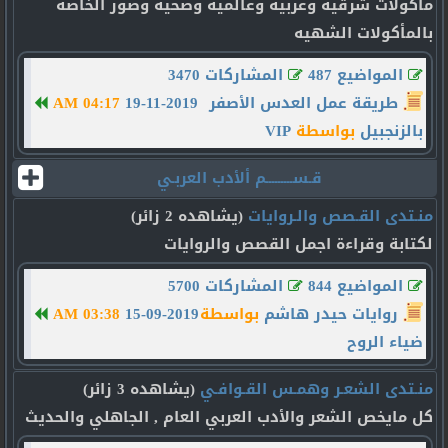
مأكولات شرقيه وعربيه وعالميه وصحيه وصور الخاصه
بالمأكولات الشهيه
المواضيع 487
المشاركات 3470
طريقة عمل العدس الأصفر
19-11-2019
04:17 AM
بالزنجبيل
بواسطة
VIP
قـســـــــــم ألأدب العربـي
منـتدى القـصص والـروايات
(يشاهده 2 زائر)
لكتابة وقراءة اجمل القصص والروايات
المواضيع 844
المشاركات 5700
روايات حيدر هاشم
بواسطة
15-09-2019
03:38 AM
ضياء الروح
منـتدى الشعـر وهمـس القـوافـي
(يشاهده 3 زائر)
كل مايخص الشعر والأدب العربي العام , الجاهلي والحديث