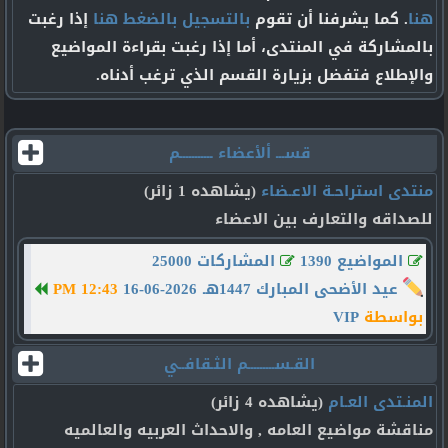
هنا
. كما يشرفنا أن تقوم
بالتسجيل بالضغط هنا
إذا رغبت
بالمشاركة في المنتدى، أما إذا رغبت بقراءة المواضيع
والإطلاع فتفضل بزيارة القسم الذي ترغب أدناه.
قســـ ألأعضاء ـــــــــــم
منتدى استراحـة الاعـضاء
(يشاهده 1 زائر)
للصداقه والتعارف بين الاعضاء
المواضيع 1390
المشاركات 25000
عيد الأضحى المبارك 1447هـ
16-06-2026
12:43 PM
بواسطة
VIP
القـســـــــــم الثـقافــي
المنـتدى العـام
(يشاهده 4 زائر)
مناقشة مواضيع العامه , والاحداث العربيه والعالميه