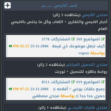
قســـ الأنيمي ـــــــــــم
منتدى الأنيمي
(يشاهده 3 زائر)
أخبار الانيمي والتقارير + اللعاب وكل ما يختص بالانيمي
العام
المواضيع 369
المشاركات 3778
كيف تجعل موضوعك ذي قيمة
23-11-2006
02:15 PM
بواسطة
vegeta
منتدى التحميل المباشر
(يشاهده 2 زائر)
روابط جاهزه للتحميل + تورنت
المواضيع 919
المشاركات 8511
جميع حلقات يوغي + أفلامه ((
23-11-2006
07:25 PM
حصري جدا جدا ))
بواسطة
مجدى مصطفي
منتدى طلبات الأنيمـــي
(يشاهده 1 زائر)