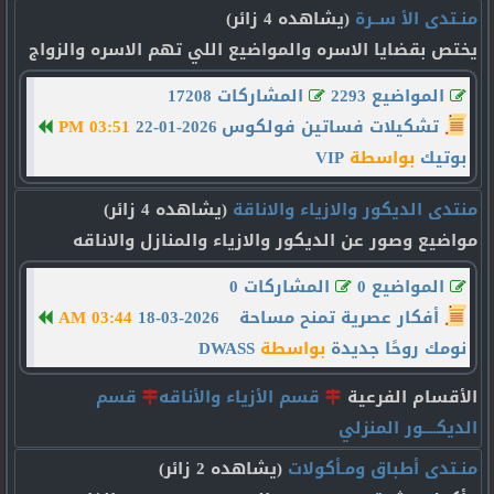
منـتدى الأ ســرة
(يشاهده 4 زائر)
يختص بقضايا الاسره والمواضيع اللي تهم الاسره والزواج
المواضيع 2293
المشاركات 17208
تشكيلات فساتين فولكوس
22-01-2026
03:51 PM
بوتيك
بواسطة
VIP
منتدى الديكور والازياء والاناقة
(يشاهده 4 زائر)
مواضيع وصور عن الديكور والازياء والمنازل والاناقه
المواضيع 0
المشاركات 0
أفكار عصرية تمنح مساحة
18-03-2026
03:44 AM
نومك روحًا جديدة
بواسطة
DWASS
الأقسام الفرعية
قسم الأزياء والأناقه
قسم
الديكــــور المنزلي
منـتدى أطباق ومـأكولات
(يشاهده 2 زائر)