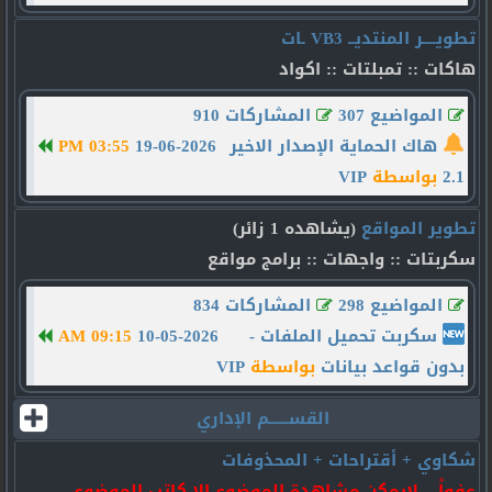
تطويــــر المنتديــ VB3 ـات
هاكات :: تمبلتات :: اكواد
المواضيع 307
المشاركات 910
هاك الحماية الإصدار الاخير
19-06-2026
03:55 PM
2.1
بواسطة
VIP
تطوير المواقع
(يشاهده 1 زائر)
سكربتات :: واجهات :: برامج مواقع
المواضيع 298
المشاركات 834
سكربت تحميل الملفات -
10-05-2026
09:15 AM
بدون قواعد بيانات
بواسطة
VIP
القســــــم الإداري
شكاوي + أقتراحات + المحذوفات
عفواً .. لايمكن مشاهدة الموضوع إلا كاتب الموضوع