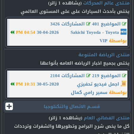
منـتدى عالم المحركات
(يشاهده 1 زائر)
يختص بأحدث السيارات على على المستوى العالمي
المواضيع 401
المشاركات 3426
04:54 PM
30-04-2026
Sakichi Toyoda - Toyota
بواسطة
VIP
منتدى الرياضة المتنوعة
يختص بجميع اخبار الرياضه العامه بأنواعها
المواضيع 219
المشاركات 2104
اجمل فيديو تحفيزي
30-05-2020
10:31 PM
بواسطة
سمير رامي كمال
قســم الاتصال والتكنلوجيا
منتدى الفضائي العام
(يشاهده 1 زائر)
كل ما يخص شرح البرامج وتطويرها والشفرات وترددات